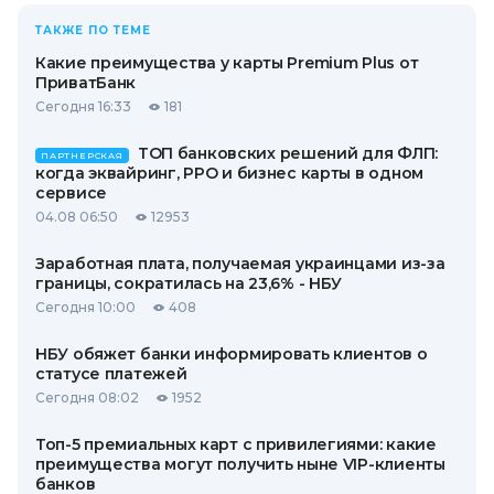
ТАКЖЕ ПО ТЕМЕ
Какие преимущества у карты Premium Plus от
ПриватБанк
Сегодня 16:33
181
ТОП банковских решений для ФЛП:
ПАРТНЕРСКАЯ
когда эквайринг, РРО и бизнес карты в одном
сервисе
04.08 06:50
12953
Заработная плата, получаемая украинцами из-за
границы, сократилась на 23,6% - НБУ
Сегодня 10:00
408
НБУ обяжет банки информировать клиентов о
статусе платежей
Сегодня 08:02
1952
Топ-5 премиальных карт с привилегиями: какие
преимущества могут получить ныне VIP-клиенты
банков