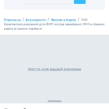
/
/
/
Finance.ua
Все новости
Финтех и Карты
ТОП
банковских решений для ФЛП: когда эквайринг, РРО и бизнес
карты в одном сервисе
Место для вашей рекламы