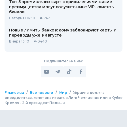
Топ-5 премиальных карт с привилегиями: какие
преимущества могут получить ныне VIP-клиенты
банков
Сегодня 06:50
747
Новые лимиты банков: кому заблокируют карты и
переводы уже в августе
Вчера 13:10
3440
Подпишитесь на нас
/
/
/
Finance.ua
Все новости
Мир
Украина должна
определиться, хочет она играть в Лиге Чемпионов или в Кубке
Кремля - 2-й президент Польши