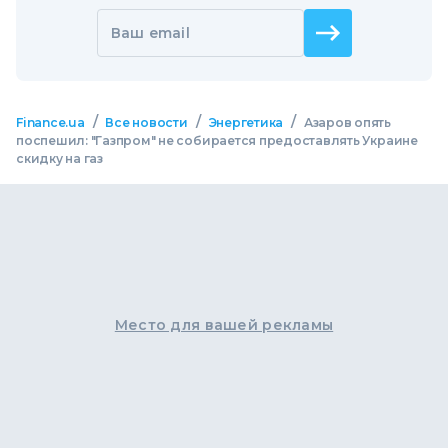
Ваш email
/
/
/
Finance.ua
Все новости
Энергетика
Азаров опять
поспешил: "Газпром" не собирается предоставлять Украине
скидку на газ
Место для вашей рекламы