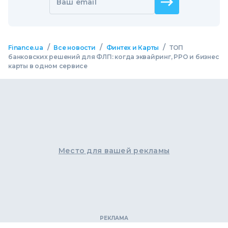
Ваш email
/
/
/
Finance.ua
Все новости
Финтех и Карты
ТОП
банковских решений для ФЛП: когда эквайринг, РРО и бизнес
карты в одном сервисе
Место для вашей рекламы