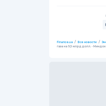
/
/
Finance.ua
Все новости
Эн
газа на 9,5 млрд долл. - Миндо