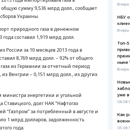
 2013 года импортировала газа в
Вчера 
общую сумму 9,536 млрд долл., сообщает
ЕЖЕМЕСЯЧНЫЙ ОБЗОР
ПУТЕВО
КЕШБЭКА
СТРАХО
сборов Украины.
НБУ 
клиен
ПУТЕВОДИТЕЛИ ПО
ВСЕ СТ
порт природного газа в денежном
Вчера 
БАНКОВСКИМ КАРТАМ
 года составил 1,919 млрд долл.
СТРАХО
Топ-5
з России за 10 месяцев 2013 года в
приви
ОТЗЫВЫ
КОМПАН
преим
авил 8,769 млрд долл. – 92% от общего
ныне 
 газа из Германии за отчетный период
ДОСТАВ
Вчера 
, из Венгрии – 0,151 млрд долл., из других
КОНТАК
Новые
забло
ам министра энергетики и угольной
уже в
06.08 1
 Ставицкого, долг
НАК
“Нафтогаз
й “Газпром” за потребленный в августе и
Как р
коло 1 млрд долларов, задолженность
воен
того года.
05.08 1