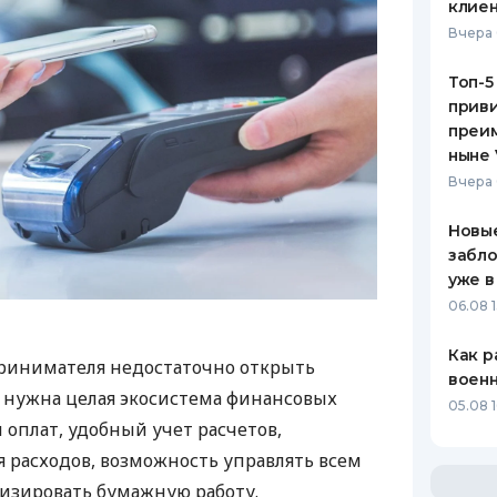
клиен
Вчера 
Топ-5
приви
преим
ныне 
Вчера 
Новые
забло
уже в
06.08 1
Как р
ринимателя недостаточно открыть
воен
у нужна целая экосистема финансовых
05.08 1
 оплат, удобный учет расчетов,
 расходов, возможность управлять всем
изировать бумажную работу.