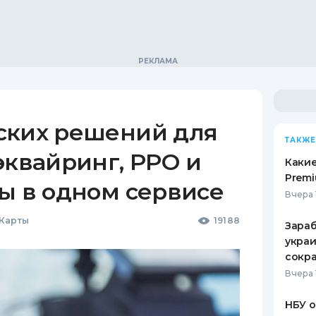
ских решений для
ТАКЖЕ
эквайринг, РРО и
Какие
Premi
ы в одном сервисе
Вчера 
 Карты
19188
Зараб
украи
сокра
Вчера 
НБУ 