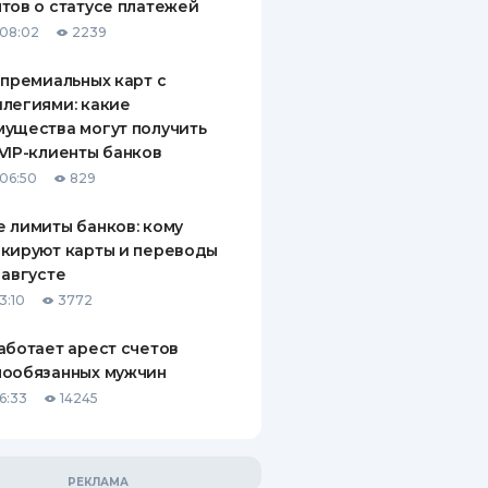
тов о статусе платежей
08:02
2239
 премиальных карт с
легиями: какие
ущества могут получить
VIP-клиенты банков
06:50
829
 лимиты банков: кому
кируют карты и переводы
 августе
3:10
3772
аботает арест счетов
нообязанных мужчин
6:33
14245