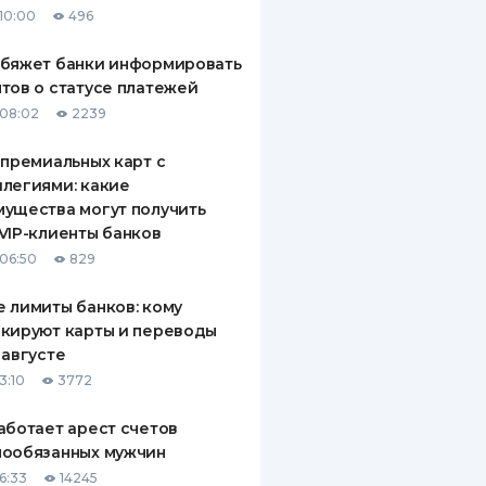
10:00
496
ДИТЕЛИ ПО
ВАНИЮ
обяжет банки информировать
тов о статусе платежей
РАХОВЫЕ ПОЛИСЫ
08:02
2239
ВЫЕ КОМПАНИИ
 премиальных карт с
легиями: какие
 О СТРАХОВЫХ
ИЯХ
ущества могут получить
VIP-клиенты банков
КА И ОПЛАТА
06:50
829
ТЫ
 лимиты банков: кому
кируют карты и переводы
 августе
3:10
3772
аботает арест счетов
нообязанных мужчин
6:33
14245