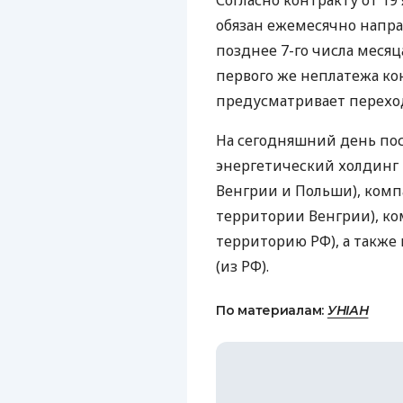
Согласно контракту от 19 
обязан ежемесячно направ
позднее 7-го числа месяц
первого же неплатежа к
предусматривает переход
На сегодняшний день пос
энергетический холдинг
Венгрии и Польши), комп
территории Венгрии), к
территорию РФ), а также
(из РФ).
По материалам:
УНІАН