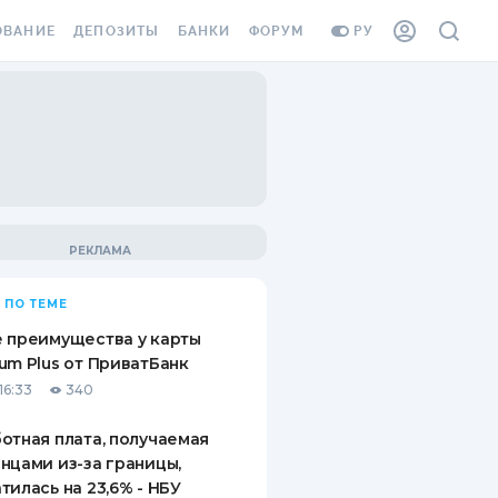
ОВАНИЕ
ДЕПОЗИТЫ
БАНКИ
ФОРУМ
РУ
ВСЕ ДЕПОЗИТЫ
ВСЕ БАНКИ
ВАНИЕ ЖИЛЬЯ ОТ
ДЕПОЗИТЫ В USD
ОТЗЫВЫ О БАНКАХ
И ШАХЕДОВ
ДЕПОЗИТЫ В EUR
МИКРОФИНАНСОВЫЕ
АХОВКА ЗАГРАНИЦУ
ОРГАНИЗАЦИИ
БОНУС К ДЕПОЗИТАМ
ОТЗЫВЫ ОБ МФО
УСЛОВИЯ АКЦИИ
Я КАРТА
 ПО ТЕМЕ
ВОПРОСЫ И ОТВЕТЫ
ОННАЯ ВИНЬЕТКА
 преимущества у карты
ДЕПОЗИТНЫЙ КАЛЬКУЛЯТОР
um Plus от ПриватБанк
Я СОТРУДНИКОВ
16:33
340
ПУТЕВОДИТЕЛИ ПО
SSISTANCE
СБЕРЕЖЕНИЯМ
отная плата, получаемая
нцами из-за границы,
ВАНИЕ ОТ
тилась на 23,6% - НБУ
ТНЫХ СЛУЧАЕВ