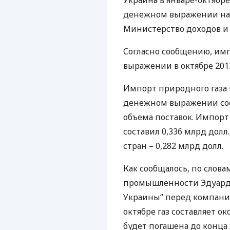
Украина в январе-октябре
денежном выражении на 
Министерство доходов и 
Согласно сообщению, им
выражении в октябре 2013
Импорт природного газа и
денежном выражении сост
объема поставок. Импорт
составил 0,336 млрд долл.
стран – 0,282 млрд долл.
Как сообщалось, по слов
промышленности Эдуарда
Украины” перед компание
октябре газ составляет о
будет погашена до конца э