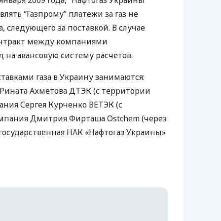
января 2009 года, “Нафтогаз Украины”
лять “Газпрому” платежи за газ не
а, следующего за поставкой. В случае
онтракт между компаниями
 на авансовую систему расчетов.
тавками газа в Украину занимаются:
 Рината Ахметова
ДТЭК
(с территории
ания Сергея Курченко
ВЕТЭК
(с
омпания Дмитрия Фирташа Ostchem (через
 государственная
НАК
«Нафтогаз Украины»