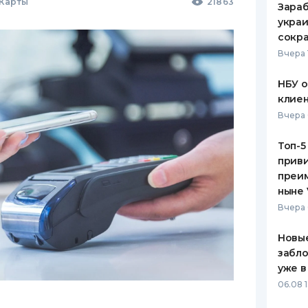
 Карты
21863
Зараб
украи
сокра
Вчера 
НБУ 
клиен
Вчера 
Топ-5
приви
преим
ныне 
Вчера 
Новые
забло
уже в
06.08 1