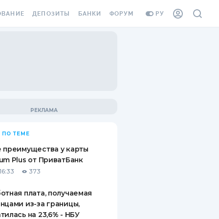
ОВАНИЕ
ДЕПОЗИТЫ
БАНКИ
ФОРУМ
РУ
ВСЕ ДЕПОЗИТЫ
ВСЕ БАНКИ
ВАНИЕ ЖИЛЬЯ ОТ
ДЕПОЗИТЫ В USD
ОТЗЫВЫ О БАНКАХ
И ШАХЕДОВ
ДЕПОЗИТЫ В EUR
МИКРОФИНАНСОВЫЕ
АХОВКА ЗАГРАНИЦУ
ОРГАНИЗАЦИИ
БОНУС К ДЕПОЗИТАМ
ОТЗЫВЫ ОБ МФО
УСЛОВИЯ АКЦИИ
Я КАРТА
 ПО ТЕМЕ
ВОПРОСЫ И ОТВЕТЫ
ОННАЯ ВИНЬЕТКА
 преимущества у карты
ДЕПОЗИТНЫЙ КАЛЬКУЛЯТОР
um Plus от ПриватБанк
Я СОТРУДНИКОВ
16:33
373
ПУТЕВОДИТЕЛИ ПО
SSISTANCE
СБЕРЕЖЕНИЯМ
отная плата, получаемая
нцами из-за границы,
ВАНИЕ ОТ
тилась на 23,6% - НБУ
ТНЫХ СЛУЧАЕВ