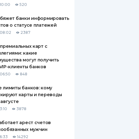
10:00
520
ДИТЕЛИ ПО
ВАНИЮ
обяжет банки информировать
тов о статусе платежей
РАХОВЫЕ ПОЛИСЫ
08:02
2387
ВЫЕ КОМПАНИИ
 премиальных карт с
легиями: какие
 О СТРАХОВЫХ
ИЯХ
ущества могут получить
VIP-клиенты банков
КА И ОПЛАТА
06:50
848
ТЫ
 лимиты банков: кому
кируют карты и переводы
 августе
3:10
3878
аботает арест счетов
нообязанных мужчин
6:33
14292