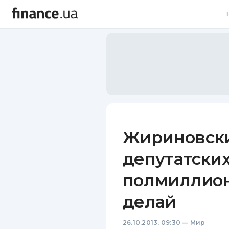
В
В
Л
А
Н
Жириновски
С
депутатских
П
полмиллиона
Т
делай
Р
26.10.2013, 09:30
—
Мир