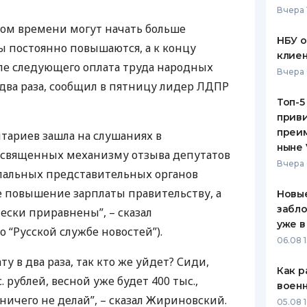
Вчера 
ЕЖЕМЕСЯЧНЫЙ ОБЗОР
ПУТЕВО
ом времени могут начать больше
КЕШБЭКА
СТРАХО
НБУ 
ы постоянно повышаются, а к концу
клиен
ПУТЕВОДИТЕЛИ ПО
ВСЕ СТ
але следующего оплата труда народных
Вчера 
БАНКОВСКИМ КАРТАМ
 два раза, сообщил в пятницу лидер
ЛДПР
СТРАХО
Топ-5
приви
ОТЗЫВЫ
КОМПАН
преим
нтариев зашла на слушаниях в
ныне 
освященных механизму отзыва депутатов
ДОСТАВ
Вчера 
альных представительных органов
КОНТАК
е повышение зарплаты правительству, а
Новые
забло
ески приравнены”, – сказал
уже в
 “Русской службе новостей”).
06.08 1
у в два раза, так кто же уйдет? Сиди,
Как р
. рублей, весной уже будет 400 тыс.,
воен
ничего не делай”, – сказал Жириновский.
05.08 1