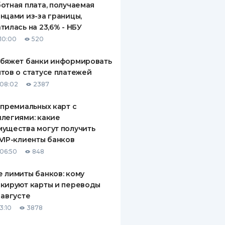
отная плата, получаемая
нцами из-за границы,
тилась на 23,6% - НБУ
10:00
520
обяжет банки информировать
тов о статусе платежей
08:02
2387
 премиальных карт с
легиями: какие
ущества могут получить
VIP-клиенты банков
06:50
848
 лимиты банков: кому
кируют карты и переводы
 августе
3:10
3878