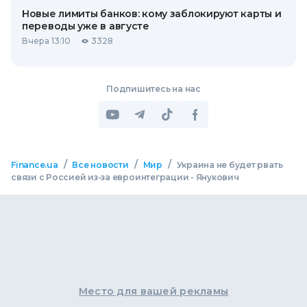
Новые лимиты банков: кому заблокируют карты и
переводы уже в августе
Вчера 13:10
3328
Подпишитесь на нас
/
/
/
Finance.ua
Все новости
Мир
Украина не будет рвать
связи с Россией из-за евроинтеграции - Янукович
Место для вашей рекламы