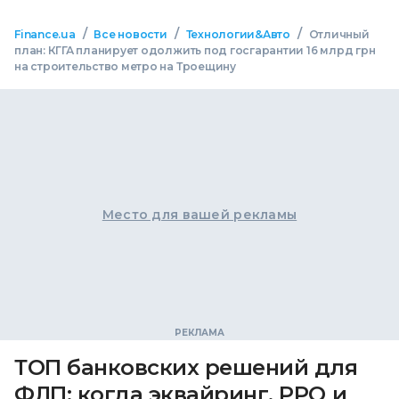
/
/
/
Finance.ua
Все новости
Технологии&Авто
Отличный
план: КГГА планирует одолжить под госгарантии 16 млрд грн
на строительство метро на Троещину
Место для вашей рекламы
ТОП банковских решений для
ФЛП: когда эквайринг, РРО и