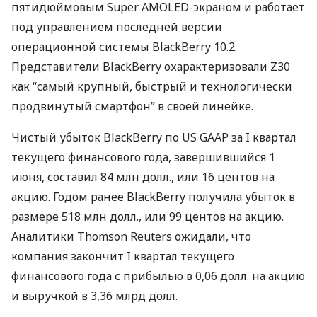
пятидюймовым Super
AMOLED
-экраном и работает
под управлением последней версии
операционной системы BlackBerry 10.2.
Представители BlackBerry охарактеризовали Z30
как “самый крупный, быстрый и технологически
продвинутый смартфон” в своей линейке.
Чистый убыток BlackBerry по US
GAAP
за I квартал
текущего финансового года, завершившийся 1
июня, составил 84 млн долл., или 16 центов на
акцию. Годом ранее BlackBerry получила убыток в
размере 518 млн долл., или 99 центов на акцию.
Аналитики Thomson Reuters ожидали, что
компания закончит I квартал текущего
финансового года с прибылью в 0,06 долл. на акцию
и выручкой в 3,36 млрд долл.