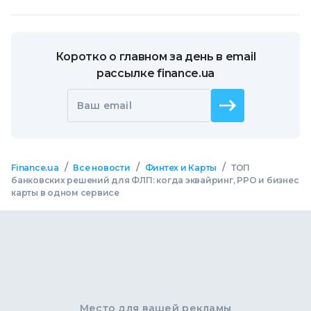
Коротко о главном за день в email
рассылке finance.ua
Ваш email
/
/
/
Finance.ua
Все новости
Финтех и Карты
ТОП
банковских решений для ФЛП: когда эквайринг, РРО и бизнес
карты в одном сервисе
Место для вашей рекламы