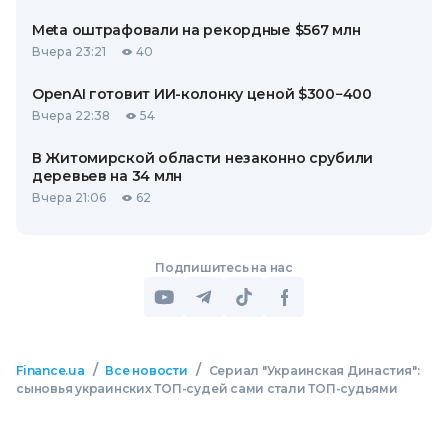
Meta оштрафовали на рекордные $567 млн
Вчера 23:21
40
OpenAI готовит ИИ-колонку ценой $300−400
Вчера 22:38
54
В Житомирской области незаконно срубили
деревьев на 34 млн
Вчера 21:06
62
Подпишитесь на нас
/
/
Finance.ua
Все новости
Сериал "Украинская Династия":
сыновья украинских ТОП-судей сами стали ТОП-судьями