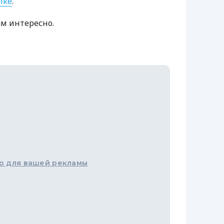
лке
.
ам интересно.
о для вашей рекламы