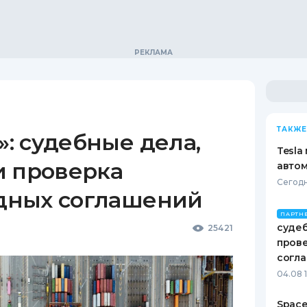
ТАКЖЕ
: судебные дела,
Tesla
и проверка
автом
Сегодн
дных соглашений
ПАРТН
судеб
25421
пров
согл
04.08 
Space