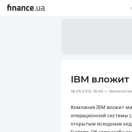
В
В
Л
А
Н
IBM вложит 
С
18.09.2013, 16:40
—
Технологи
П
Т
Компания
IBM
вложит ми
операционной системы Li
Р
открытым исходным кодо