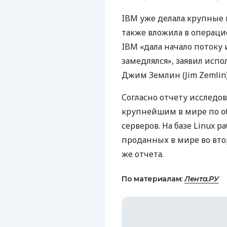
IBM
уже делала крупные и
также вложила в операц
IBM
«дала начало потоку 
замедлялся», заявил исп
Джим Землин (Jim Zemlin)
Согласно отчету исслед
крупнейшим в мире по о
серверов. На базе Linux р
проданных в мире во втор
же отчета.
По материалам:
Лента.РУ