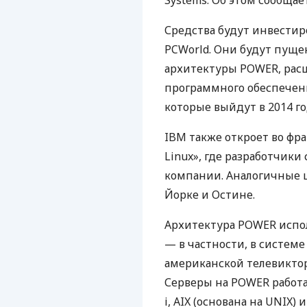
Systems. Об этом сообщает
Средства будут инвестир
PCW
orld. Они будут пущ
архитектуры
POWER
, ра
программного обеспечен
которые выйдут в 2014 го
IBM
также откроет во фр
Linux», где разработчики
компании. Аналогичные 
Йорке и Остине.
Архитектура
POWER
испол
— в частности, в системе
американской телевиктори
Серверы на
POWER
работ
i,
AIX
(основана на
UNIX
) и