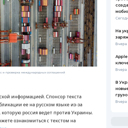
созд
моби
Сегодн
На ук
заряж
Вчера 
Apple
ключ
Вчера 
нс и проверка международных соглашений
В Укр
новы
грузо
ской информацией. Спонсор текста
Вчера 
бликации ее на русском языке из-за
которую россия ведет против Украины.
ожете ознакомиться с текстом на