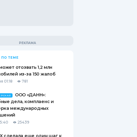
 ПО ТЕМЕ
 может отозвать 1,2 млн
обилей из-за 150 жалоб
я 01:18
781
ООО «ДАНН»:
ЕРСКАЯ
ные дела, комплаенс и
ерка международных
ашений
15:40
25439
X сделала еще один шаг к