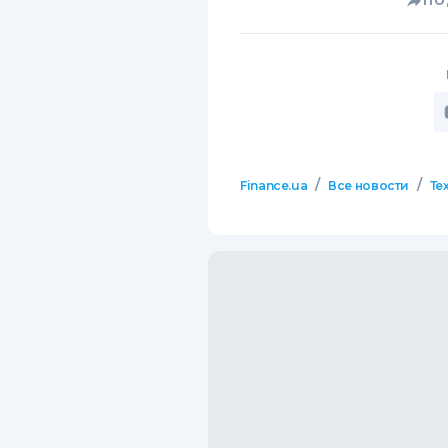
ПО
/
/
Finance.ua
Все новости
Те