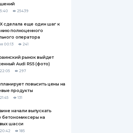
ашений
ДИТЕЛИ ПО
15:40
25439
ВАНИЮ
X сделала еще один шаг к
РАХОВЫЕ ПОЛИСЫ
анию полноценного
льного оператора
ВЫЕ КОМПАНИИ
я 00:13
241
 О СТРАХОВЫХ
ИЯХ
раинский рынок выйдет
енный Audi RS5 (фото)
КА И ОПЛАТА
22:05
297
ТЫ
 планирует повысить цены на
евые продукты
21:45
131
аине начали выпускать
е бетономиксеры на
вых шасси
20:42
185