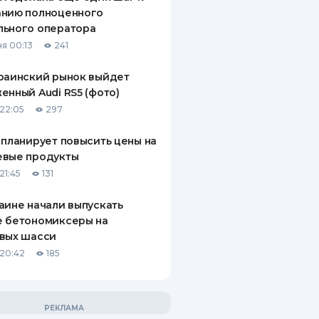
анию полноценного
льного оператора
я 00:13
241
раинский рынок выйдет
енный Audi RS5 (фото)
22:05
297
 планирует повысить цены на
евые продукты
21:45
131
аине начали выпускать
е бетономиксеры на
вых шасси
20:42
185