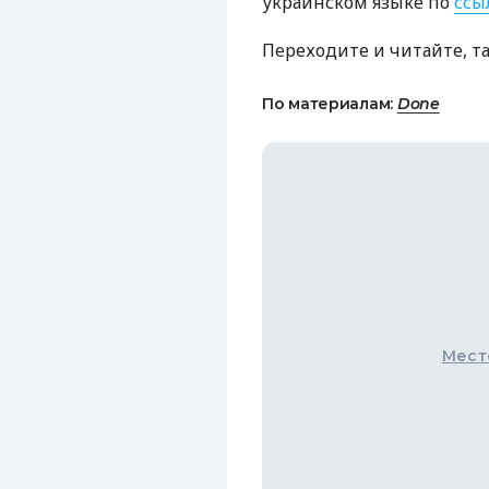
украинском языке по
ссы
Переходите и читайте, т
По материалам:
Done
Мест