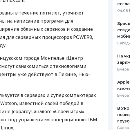
 Linux.com.
согл
ЕЖЕМЕСЯЧНЫЙ ОБЗОР
ПУТЕВО
04.08 
ованы в течение пяти лет, уточняет
КЕШБЭКА
СТРАХО
ены на написание программ для
Space
ПУТЕВОДИТЕЛИ ПО
ВСЕ СТ
сширение облачных сервисов и создание
созд
БАНКОВСКИМ КАРТАМ
моби
ия для серверных процессоров POWER8,
СТРАХО
Сегодн
ду.
ОТЗЫВЫ
КОМПАН
На ук
анцузском городе Монпелье «Центр
заряж
 смогут ознакомиться с технологиями
ДОСТАВ
Вчера 
центры уже действуют в Пекине, Нью-
КОНТАК
Apple
ключ
ьзуется в серверах и суперкомпьютерах
Вчера 
 Watson, известной своей победой в
В Укр
не Jeopardy!, аналоге «Своей игры».
новы
ают под управлением «операционок»
IBM
грузо
 Linux.
Вчера 