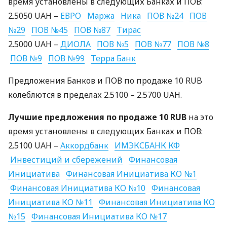
время установлены в следующих Банках и
ПОВ
:
2.5050
UAH
–
ЕВРО
Маржа
Ника
ПОВ
№24
ПОВ
№29
ПОВ
№45
ПОВ
№87
Тирас
2.5000
UAH
–
ДИОЛА
ПОВ
№5
ПОВ
№77
ПОВ
№8
ПОВ
№9
ПОВ
№99
Терра Банк
Предложения Банков и
ПОВ
по продаже 10
RUB
колеблются в пределах 2.5100 – 2.5700
UAH
.
Лучшие предложения по продаже 10
RUB
на это
время установлены в следующих Банках и
ПОВ
:
2.5100
UAH
–
Аккордбанк
ИМЭКСБАНК
КФ
Инвестиций и сбережений
Финансовая
Инициатива
Финансовая Инициатива КО №1
Финансовая Инициатива КО №10
Финансовая
Инициатива КО №11
Финансовая Инициатива КО
№15
Финансовая Инициатива КО №17