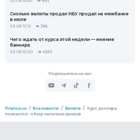
03.08 14:40
883
Сколько валюты продал НБУ продал на межбанке
в июле
03.08 12:12
386
Чего ждать от курса этой недели — мнение
банкира
03.08 10:00
4582
Подпишитесь на нас
/
/
/
Finance.ua
Все новости
Валюта
Курс доллара
понизился - обзор наличных рынков