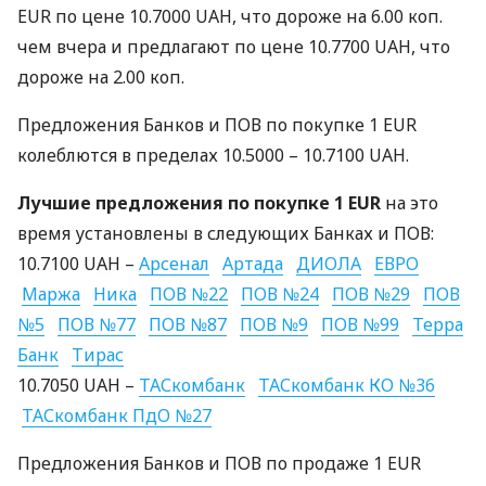
EUR
по цене 10.7000
UAH
, что дороже на 6.00 коп.
чем вчера и предлагают по цене 10.7700
UAH
, что
дороже на 2.00 коп.
Предложения Банков и
ПОВ
по покупке 1
EUR
колеблются в пределах 10.5000 – 10.7100
UAH
.
Лучшие предложения по покупке 1
EUR
на это
время установлены в следующих Банках и
ПОВ
:
10.7100
UAH
–
Арсенал
Артада
ДИОЛА
ЕВРО
Маржа
Ника
ПОВ
№22
ПОВ
№24
ПОВ
№29
ПОВ
№5
ПОВ
№77
ПОВ
№87
ПОВ
№9
ПОВ
№99
Терра
Банк
Тирас
10.7050
UAH
–
ТАС
комбанк
ТАС
комбанк КО №36
ТАС
комбанк ПдО №27
Предложения Банков и
ПОВ
по продаже 1
EUR