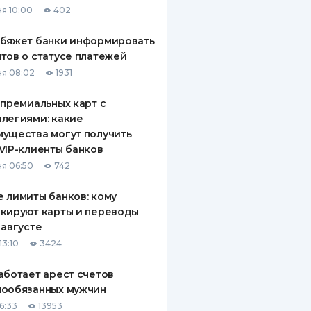
я 10:00
402
ДИТЕЛИ ПО
ВАНИЮ
обяжет банки информировать
тов о статусе платежей
РАХОВЫЕ ПОЛИСЫ
я 08:02
1931
ВЫЕ КОМПАНИИ
 премиальных карт с
легиями: какие
 О СТРАХОВЫХ
ИЯХ
ущества могут получить
VIP-клиенты банков
КА И ОПЛАТА
я 06:50
742
ТЫ
 лимиты банков: кому
кируют карты и переводы
 августе
13:10
3424
аботает арест счетов
нообязанных мужчин
6:33
13953