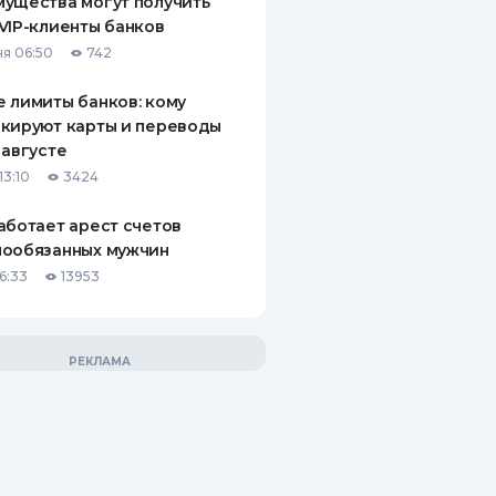
ущества могут получить
VIP-клиенты банков
я 06:50
742
 лимиты банков: кому
кируют карты и переводы
 августе
13:10
3424
аботает арест счетов
нообязанных мужчин
6:33
13953