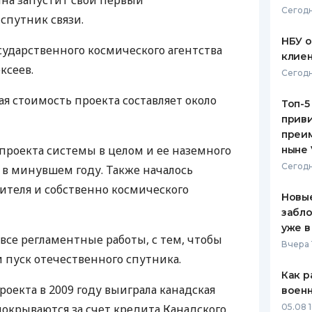
ина запустит свой первый
Сегодн
путник связи.
ЕЖЕМЕСЯЧНЫЙ ОБЗОР
ПУТЕВО
КЕШБЭКА
СТРАХО
НБУ 
сударственного космического агентства
клиен
ПУТЕВОДИТЕЛИ ПО
ВСЕ СТ
ксеев.
Сегодн
БАНКОВСКИМ КАРТАМ
СТРАХО
ая стоимость проекта составляет около
Топ-5
приви
ОТЗЫВЫ
КОМПАН
преим
 проекта системы в целом и ее наземного
ныне 
ДОСТАВ
Сегодн
 в минувшем году. Также началось
ителя и собственно космического
КОНТАК
Новые
забло
уже в
все регламентные работы, с тем, чтобы
Вчера 
 пуск отечественного спутника.
Как р
оекта в 2009 году выиграла канадская
воен
покрываются за счет кредита Канадского
05.08 1