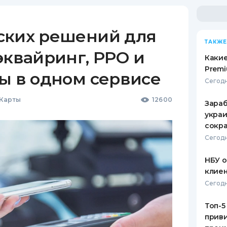
ских решений для
ТАКЖЕ
эквайринг, РРО и
Какие
Premi
ы в одном сервисе
Сегодн
 Карты
12600
Зараб
украи
сокра
Сегодн
НБУ 
клиен
Сегодн
Топ-5
приви