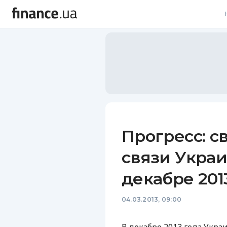
В
В
Л
А
Н
Прогресс: с
С
связи Украи
П
декабре 201
Т
04.03.2013, 09:00
Р