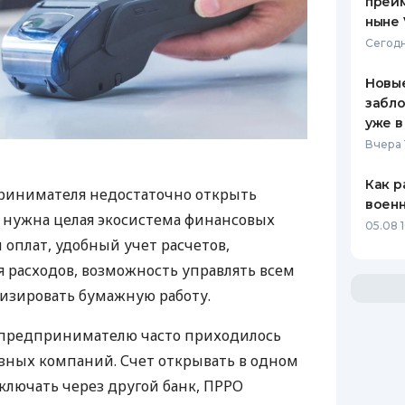
преим
ныне 
Сегодн
Новые
забло
уже в
Вчера 
Как р
ринимателя недостаточно открыть
воен
у нужна целая экосистема финансовых
05.08 1
 оплат, удобный учет расчетов,
 расходов, возможность управлять всем
изировать бумажную работу.
д предпринимателю часто приходилось
азных компаний. Счет открывать в одном
ключать через другой банк, ПРРО