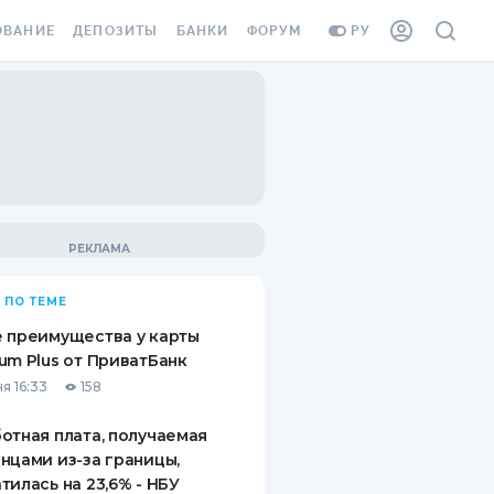
ОВАНИЕ
ДЕПОЗИТЫ
БАНКИ
ФОРУМ
РУ
ВСЕ ДЕПОЗИТЫ
ВСЕ БАНКИ
ВАНИЕ ЖИЛЬЯ ОТ
ДЕПОЗИТЫ В USD
ОТЗЫВЫ О БАНКАХ
И ШАХЕДОВ
ДЕПОЗИТЫ В EUR
МИКРОФИНАНСОВЫЕ
АХОВКА ЗАГРАНИЦУ
ОРГАНИЗАЦИИ
БОНУС К ДЕПОЗИТАМ
ОТЗЫВЫ ОБ МФО
УСЛОВИЯ АКЦИИ
Я КАРТА
 ПО ТЕМЕ
ВОПРОСЫ И ОТВЕТЫ
ОННАЯ ВИНЬЕТКА
 преимущества у карты
ДЕПОЗИТНЫЙ КАЛЬКУЛЯТОР
um Plus от ПриватБанк
Я СОТРУДНИКОВ
я 16:33
158
ПУТЕВОДИТЕЛИ ПО
SSISTANCE
СБЕРЕЖЕНИЯМ
отная плата, получаемая
нцами из-за границы,
ВАНИЕ ОТ
тилась на 23,6% - НБУ
ТНЫХ СЛУЧАЕВ