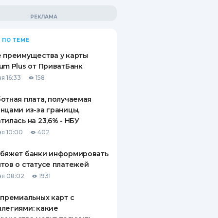
 ПО ТЕМЕ
 преимущества у карты
um Plus от ПриватБанк
я 16:33
158
отная плата, получаемая
нцами из-за границы,
тилась на 23,6% - НБУ
я 10:00
402
обяжет банки информировать
тов о статусе платежей
я 08:02
1931
 премиальных карт с
легиями: какие