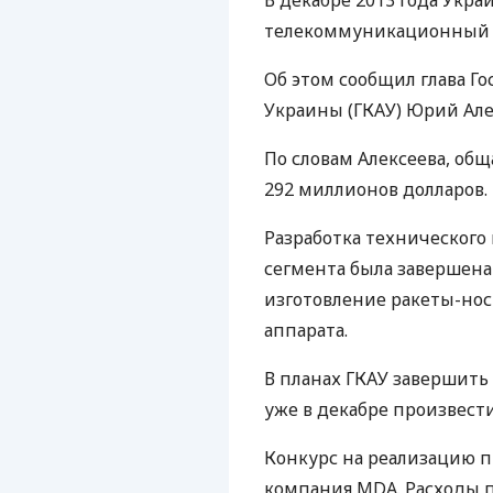
В декабре 2013 года Укра
телекоммуникационный с
Об этом сообщил глава Го
Украины (
ГКАУ
) Юрий Але
По словам Алексеева, общ
292 миллионов долларов.
Разработка технического
сегмента была завершена
изготовление ракеты-нос
аппарата.
В планах
ГКАУ
завершить 
уже в декабре произвести
Конкурс на реализацию пр
компания
MDA
. Расходы 