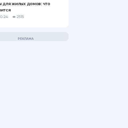
 для жилых домов: что
нится
10:24
2515