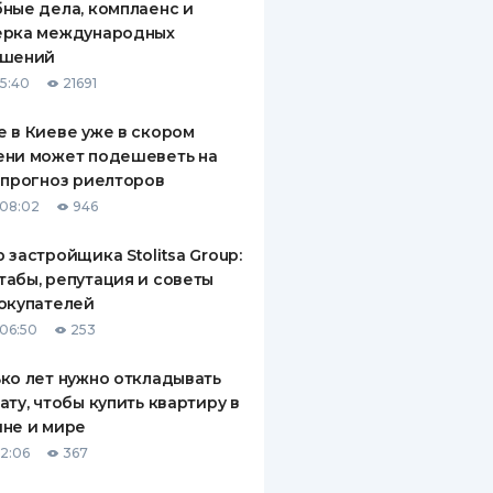
ные дела, комплаенс и
ерка международных
ашений
15:40
21691
 в Киеве уже в скором
ени может подешеветь на
 прогноз риелторов
08:02
946
 застройщика Stolitsa Group:
абы, репутация и советы
окупателей
06:50
253
ко лет нужно откладывать
ату, чтобы купить квартиру в
не и мире
12:06
367