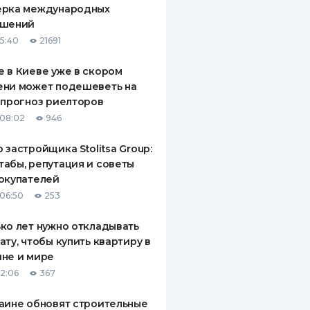
ерка международных
ДИТЕЛИ ПО
ашений
ВАНИЮ
15:40
21691
РАХОВЫЕ ПОЛИСЫ
 в Киеве уже в скором
ени может подешеветь на
ВЫЕ КОМПАНИИ
 прогноз риелторов
 О СТРАХОВЫХ
08:02
946
ИЯХ
 застройщика Stolitsa Group:
КА И ОПЛАТА
абы, репутация и советы
окупателей
ТЫ
06:50
253
ко лет нужно откладывать
ату, чтобы купить квартиру в
не и мире
12:06
367
аине обновят строительные