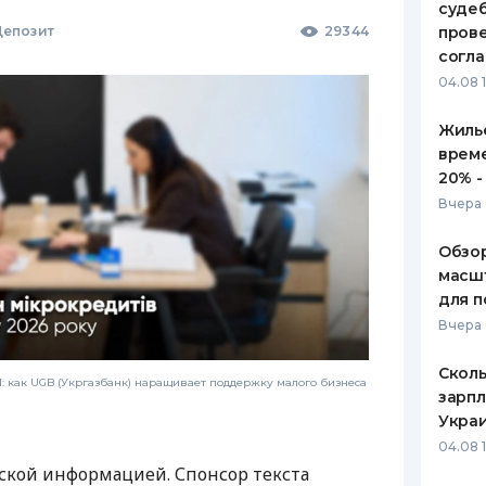
судеб
епозит
29344
пров
согл
04.08 
Жилье
врем
20% -
Вчера 
Обзор
масшт
для п
Вчера 
Сколь
 как UGB (Укргазбанк) наращивает поддержку малого бизнеса
зарпл
Украи
04.08 
ской информацией. Спонсор текста