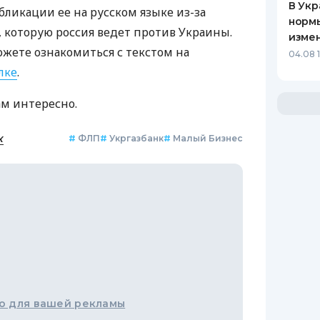
В Укр
бликации ее на русском языке из-за
нормы
которую россия ведет против Украины.
изме
ожете ознакомиться с текстом на
04.08 
лке
.
ам интересно.
к
#
ФЛП
#
Укргазбанк
#
Малый Бизнес
о для вашей рекламы