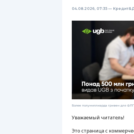
04.08.2026, 07:35
—
Кредит&Д
Более полумиллиарда гривен для ФЛП:
Уважаемый читатель!
Это страница с коммерче