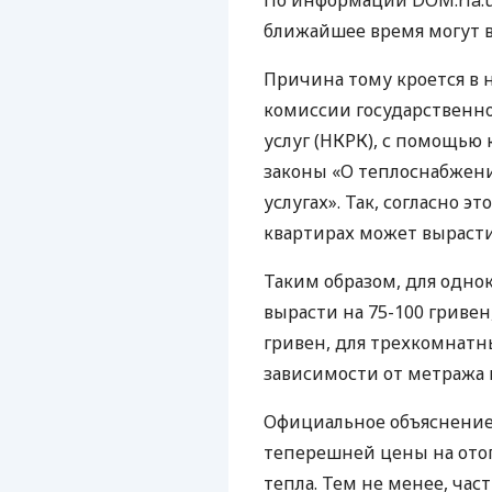
По информации
DOM
.ria
ближайшее время могут в
Причина тому кроется в
комиссии государственно
услуг (
НКРК
), с помощью 
законы «О теплоснабже
услугах». Так, согласно э
квартирах может вырасти
Таким образом, для одно
вырасти на 75-100 гривен
гривен, для трехкомнатны
зависимости от метража 
Официальное объяснение 
теперешней цены на ото
тепла. Тем не менее, час