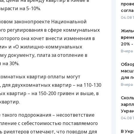
.ua, цены на аренду квартир в Киеве в
пров
ырасти на 5-10%.
ЕЖЕМЕСЯЧНЫЙ ОБЗОР
ПУТЕВО
согл
КЕШБЭКА
СТРАХО
04.08 
 новом законопроекте Национальной
ПУТЕВОДИТЕЛИ ПО
ВСЕ СТ
го регулирования в сфере коммунальных
Жилье
БАНКОВСКИМ КАРТАМ
врем
которого она хочет внести изменения в
СТРАХО
20% -
нии» и «О жилищно-коммунальных
ОТЗЫВЫ
Вчера 
тому документу, плата за отопление в
КОМПАН
 на 30%.
Обзор
ДОСТАВ
масшт
комнатных квартир оплаты могут
для п
КОНТАК
, для двухкомнатных квартир – на 110-130
Вчера 
х квартир – на 150-200 гривен и выше, в
Сколь
квартир.
зарпл
Украи
такого подорожания – несоответствие
04.08 
пление с себестоимостью поставляемого
ть риелтеров отмечают, что поводом для
В Укр