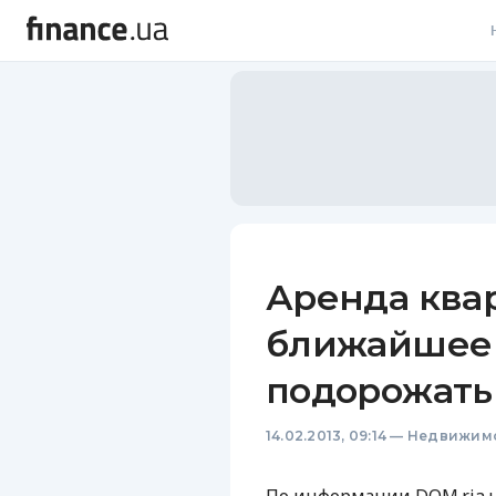
В
В
Л
А
Н
Аренда квар
С
ближайшее
П
подорожать 
Т
14.02.2013, 09:14
—
Недвижим
Р