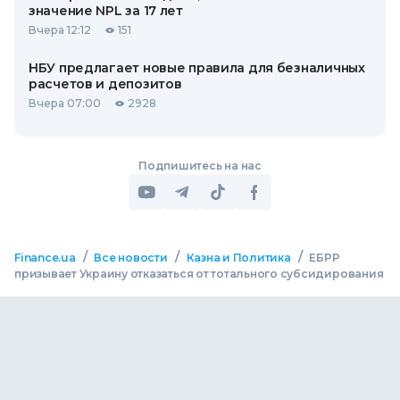
значение NPL за 17 лет
Вчера 12:12
151
НБУ предлагает новые правила для безналичных
расчетов и депозитов
Вчера 07:00
2928
Подпишитесь на нас
/
/
/
Finance.ua
Все новости
Казна и Политика
ЕБРР
призывает Украину отказаться от тотального субсидирования