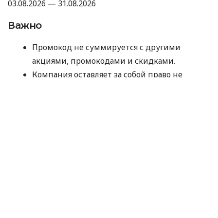
03.08.2026 — 31.08.2026
Важно
Промокод не суммируется с другими
акциями, промокодами и скидками.
Компания оставляет за собой право не
предоставлять промокод, если отзыв не
прошел модерацию Minfin или имеет
признаки искусственного накручивания.
Отправляя данные для получения
промокода, вы соглашаетесь на их
обработку компанией MyCredit
исключительно с целью проверки участия в
акции. Ваши персональные данные не
передаются третьим лицам.
Промокод следует использовать до