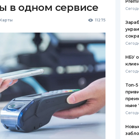
Premi
ы в одном сервисе
Сегодн
 Карты
11275
Зараб
украи
сокра
Сегодн
НБУ 
клиен
Сегодн
Топ-5
приви
преим
ныне 
Сегодн
Новые
забло