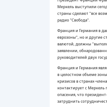
Президент Франции Фран
Меркель выступили сегод
страны сделают "все воз
радио "Свобода".
Франция и Германия в д
еврозоны", но и другие 
валютой, должны "выполня
заявлении, обнародованн
руководителей двух госуд
Франция и Германия явл
в целостном объеме зон
кризисов в странах-члена
контактирует с Меркель 
опасения, что президент
затруднить сотрудничест