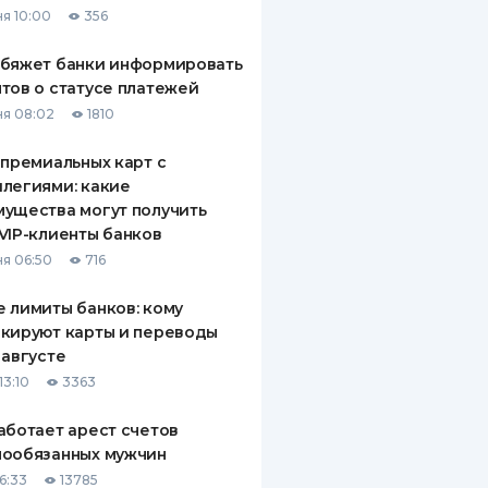
я 10:00
356
ДИТЕЛИ ПО
ВАНИЮ
обяжет банки информировать
тов о статусе платежей
РАХОВЫЕ ПОЛИСЫ
я 08:02
1810
ВЫЕ КОМПАНИИ
 премиальных карт с
легиями: какие
 О СТРАХОВЫХ
ИЯХ
ущества могут получить
VIP-клиенты банков
КА И ОПЛАТА
я 06:50
716
ТЫ
 лимиты банков: кому
кируют карты и переводы
 августе
13:10
3363
аботает арест счетов
нообязанных мужчин
6:33
13785