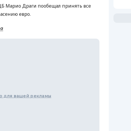
ЦБ Марио Драги пообещал принять все
асению евро.
на
о для вашей рекламы