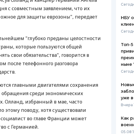
суа Олланд и канцлер Германии Ангела
Сегодн
ня с совместным заявлением, что их
ЕЖЕМЕСЯЧНЫЙ ОБЗОР
ПУТЕВО
КЕШБЭКА
СТРАХО
можное для защиты еврозоны", передает
НБУ 
клиен
ПУТЕВОДИТЕЛИ ПО
ВСЕ СТ
Сегодн
БАНКОВСКИМ КАРТАМ
альнейшем "глубоко преданы целостности
СТРАХО
Топ-5
страны, которые пользуются общей
приви
ОТЗЫВЫ
ть свои обязательства", говорится в
КОМПАН
преим
ом после телефонного разговора
ныне 
ДОСТАВ
арств.
Сегодн
КОНТАК
яются главными двигателями сохранения
Новые
забло
ы обращения среди экономических
уже в
х. Олланд, избранный в мае, часто
Вчера 
по этому поводу, хотя существовали
-социалист во главе Франции может
Как р
воен
во с Германией.
05.08 1