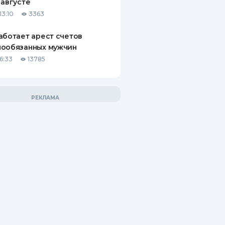
 августе
13:10
3363
аботает арест счетов
нообязанных мужчин
6:33
13785