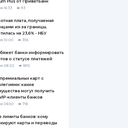
um Plus от ПриватБанк
я 16:33
93
отная плата, получаемая
нцами из-за границы,
тилась на 23,6% - НБУ
я 10:00
356
обяжет банки информировать
тов о статусе платежей
я 08:02
1810
 премиальных карт с
легиями: какие
ущества могут получить
VIP-клиенты банков
я 06:50
716
 лимиты банков: кому
кируют карты и переводы