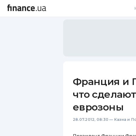
В
В
Л
А
Н
Франция и 
С
что сделают
П
еврозоны
Т
28.07.2012, 08:30
—
Казна и П
Р