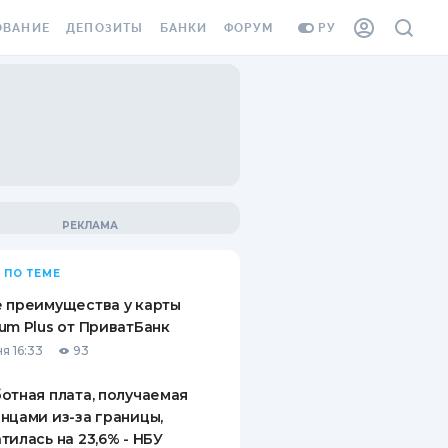
ОВАНИЕ
ДЕПОЗИТЫ
БАНКИ
ФОРУМ
РУ
ВСЕ ДЕПОЗИТЫ
ВСЕ БАНКИ
ВАНИЕ ЖИЛЬЯ ОТ
ДЕПОЗИТЫ В USD
ОТЗЫВЫ О БАНКАХ
И ШАХЕДОВ
ДЕПОЗИТЫ В EUR
МИКРОФИНАНСОВЫЕ
АХОВКА ЗАГРАНИЦУ
ОРГАНИЗАЦИИ
БОНУС К ДЕПОЗИТАМ
ОТЗЫВЫ ОБ МФО
УСЛОВИЯ АКЦИИ
Я КАРТА
 ПО ТЕМЕ
ВОПРОСЫ И ОТВЕТЫ
ОННАЯ ВИНЬЕТКА
 преимущества у карты
ДЕПОЗИТНЫЙ КАЛЬКУЛЯТОР
um Plus от ПриватБанк
Я СОТРУДНИКОВ
я 16:33
93
ПУТЕВОДИТЕЛИ ПО
SSISTANCE
СБЕРЕЖЕНИЯМ
отная плата, получаемая
нцами из-за границы,
ВАНИЕ ОТ
тилась на 23,6% - НБУ
ТНЫХ СЛУЧАЕВ