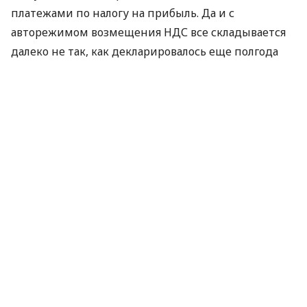
платежами по налогу на прибыль. Да и с
авторежимом возмещения НДС все складывается
далеко не так, как декларировалось еще полгода
назад.
Выступая в середине июня перед одесскими
предпринимателями, председатель ГНСУ
Александр Клименко заявил, что за январь-май
текущего года плательщики получили около 19,2
млрд грн. возмещения по налогу на добавленную
стоимость. Это на 600 млн грн. больше, нежели за
соответствующие месяцы 2011. Свыше половины
означенной суммы (почти 55%) субъектам
хозяйствования вернули в режиме так
называемого автовозмещения; по данной
процедуре 371 плательщику было перечислено