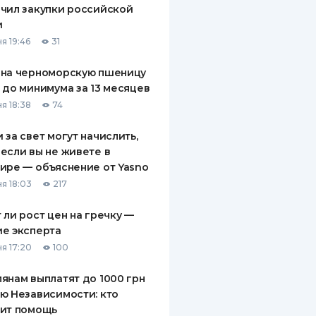
чил закупки российской
ДИТЕЛИ ПО
и
ВАНИЮ
я 19:46
31
РАХОВЫЕ ПОЛИСЫ
 на черноморскую пшеницу
 до минимума за 13 месяцев
ВЫЕ КОМПАНИИ
я 18:38
74
 О СТРАХОВЫХ
ИЯХ
 за свет могут начислить,
если вы не живете в
КА И ОПЛАТА
ире — объяснение от Yasno
я 18:03
217
ТЫ
 ли рост цен на гречку —
е эксперта
я 17:20
100
янам выплатят до 1000 грн
ю Независимости: кто
чит помощь