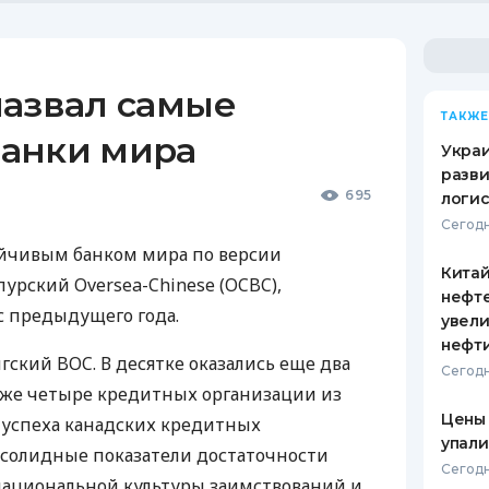
назвал самые
ТАКЖЕ
анки мира
Украи
разви
695
логис
Сегодн
йчивым банком мира по версии
Кита
пурский Oversea-Chinese (OCBC),
нефт
с предыдущего года.
увели
нефт
гский BOC. В десятке оказались еще два
Сегодн
акже четыре кредитных организации из
Цены
 успеха канадских кредитных
упали
 солидные показатели достаточности
Сегодн
национальной культуры заимствований и