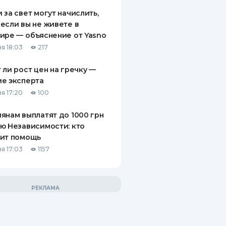
 за свет могут начислить,
если вы не живете в
ире — объяснение от Yasno
я 18:03
217
 ли рост цен на гречку —
е эксперта
я 17:20
100
янам выплатят до 1000 грн
ю Независимости: кто
чит помощь
я 17:03
1157