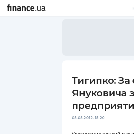
В
В
Л
А
Н
Тигипко: З
С
Януковича 
П
предприят
Т
05.05.2012, 15:20
Р