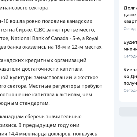
инансового сектора.
Долги
даже 
п-10 вошла ровно половина канадских
кварт
тся на бирже. CIBC занял третье место,
Сегодн
ое, National Bank of Canada - 5-е, а Royal
Будет
два банка оказались на 18-м и 22-м местах.
мнени
Сегодн
 канадских кредитных организаций
азатели достаточности капитала,
Киевл
ко Дн
ной культуры заимствований и жесткое
полу
го сектора. Местные регуляторы требуют
Сегодн
соотношение капитала к активам, чем
родным стандартам.
 канадцам сберечь значительные
кризиса. В предыдущем году они
ия 14,4 миллиарда долларов, пользуясь