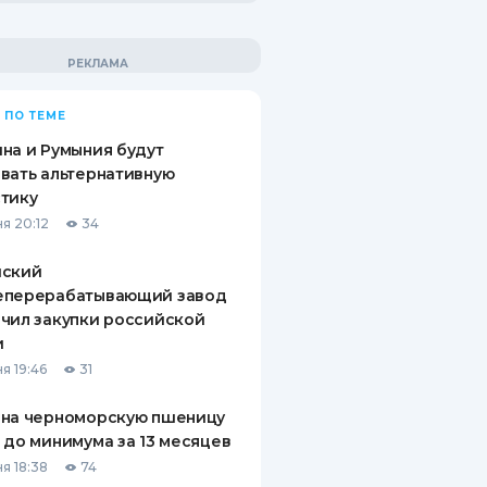
 ПО ТЕМЕ
на и Румыния будут
вать альтернативную
тику
я 20:12
34
йский
еперерабатывающий завод
чил закупки российской
и
я 19:46
31
 на черноморскую пшеницу
 до минимума за 13 месяцев
я 18:38
74