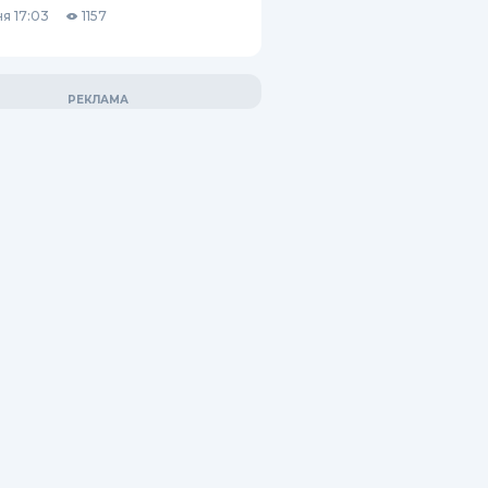
я 17:03
1157