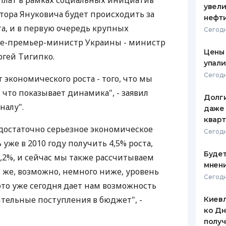
плат в рамках социальных инициатив
увели
ора Януковича будет происходить за
ЕЖЕМЕСЯЧНЫЙ ОБЗОР
ПУТЕВО
нефт
КЕШБЭКА
СТРАХО
та, и в первую очередь крупных
Сегодн
це-премьер-министр Украины - министр
ПУТЕВОДИТЕЛИ ПО
ВСЕ СТ
Цены
гей Тигипко.
БАНКОВСКИМ КАРТАМ
упали
СТРАХО
Сегодн
т экономического роста - того, что мы
ОТЗЫВЫ
 что показывает динамика", - заявил
КОМПАН
Долги
налу".
даже 
ДОСТАВ
кварт
достаточно серьезное экономическое
Сегодн
КОНТАК
 уже в 2010 году получить 4,5% роста,
Будет
 5,2%, и сейчас мы также рассчитываем
мнени
 же, возможно, немного ниже, уровень
Сегодн
это уже сегодня дает нам возможность
тельные поступления в бюджет", -
Киевл
ко Дн
полу