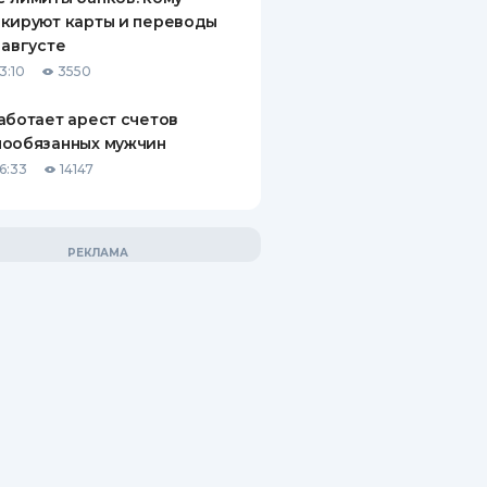
кируют карты и переводы
 августе
3:10
3550
аботает арест счетов
нообязанных мужчин
6:33
14147