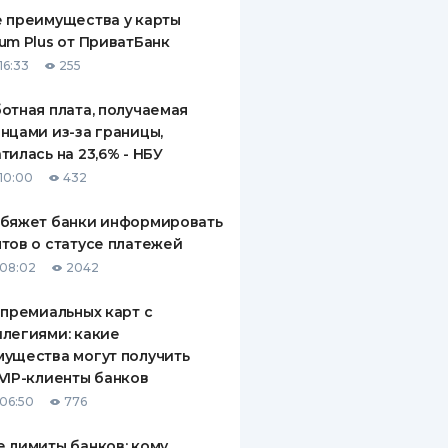
 преимущества у карты
um Plus от ПриватБанк
16:33
255
отная плата, получаемая
нцами из-за границы,
тилась на 23,6% - НБУ
10:00
432
обяжет банки информировать
тов о статусе платежей
08:02
2042
 премиальных карт с
легиями: какие
ущества могут получить
VIP-клиенты банков
06:50
776
 лимиты банков: кому