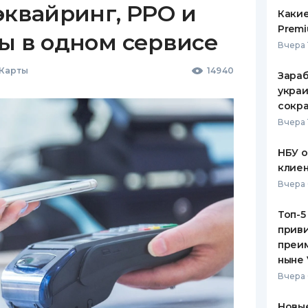
эквайринг, РРО и
Какие
Premi
ы в одном сервисе
Вчера 
 Карты
14940
Зараб
украи
сокра
Вчера 
НБУ 
клиен
Вчера 
Топ-5
приви
преим
ныне 
Вчера 
Новые