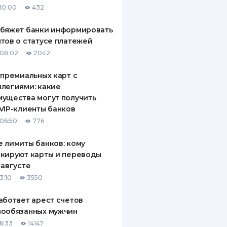
10:00
432
ДИТЕЛИ ПО
ВАНИЮ
обяжет банки информировать
тов о статусе платежей
РАХОВЫЕ ПОЛИСЫ
08:02
2042
ВЫЕ КОМПАНИИ
 премиальных карт с
легиями: какие
 О СТРАХОВЫХ
ИЯХ
ущества могут получить
VIP-клиенты банков
КА И ОПЛАТА
06:50
776
ТЫ
 лимиты банков: кому
кируют карты и переводы
 августе
3:10
3550
аботает арест счетов
нообязанных мужчин
6:33
14147