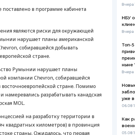
Вчера 
 поставлено в программе кабинета
ЕЖЕМЕСЯЧНЫЙ ОБЗОР
ПУТЕВО
КЕШБЭКА
СТРАХО
НБУ 
клиен
ПУТЕВОДИТЕЛИ ПО
ВСЕ СТ
шения являются риски для окружающей
Вчера 
БАНКОВСКИМ КАРТАМ
умынии нарушает планы американской
СТРАХО
Топ-5
hevron, собиравшейся добывать
приви
ОТЗЫВЫ
оевропейской стране.
КОМПАН
преим
ныне 
ьство Румынии нарушает планы
ДОСТАВ
Вчера 
ой компании Chevron, собиравшейся
КОНТАК
Новые
в восточноевропейской стране. Помимо
забло
и намеревались разрабатывать канадская
уже в
ерская MOL.
06.08 1
концессией на разработку территории в
Как р
ысяч квадратных километров) в провинция
воен
стоке страны. Ожидалось, что первая
05.08 1