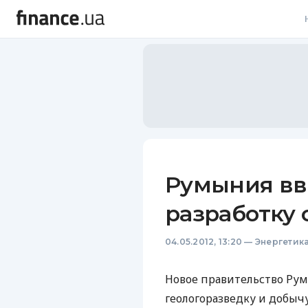
В
В
Л
А
Н
Румыния вв
С
разработку 
П
04.05.2012, 13:20
—
Энергетик
Т
Р
Новое правительство Ру
геологоразведку и добычу