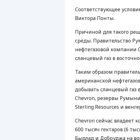
Соответствующее условие
Виктора Понты.
Причиной для такого ре
среды. Правительство Р
нефтегазовой компании C
сланцевый газ в восточн
Таким образом правител
американской нефтегазов
добывать сланцевый газ 
Chevron, резервы Румыни
Sterling Resources и венг
Chevron сейчас владеет 
600 тысяч гектаров (6 т
Бырлад и Добруджа на во