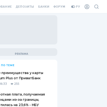
ОВАНИЕ
ДЕПОЗИТЫ
БАНКИ
ФОРУМ
РУ
ВСЕ ДЕПОЗИТЫ
ВСЕ БАНКИ
ВАНИЕ ЖИЛЬЯ ОТ
ДЕПОЗИТЫ В USD
ОТЗЫВЫ О БАНКАХ
И ШАХЕДОВ
ДЕПОЗИТЫ В EUR
МИКРОФИНАНСОВЫЕ
АХОВКА ЗАГРАНИЦУ
ОРГАНИЗАЦИИ
БОНУС К ДЕПОЗИТАМ
ОТЗЫВЫ ОБ МФО
УСЛОВИЯ АКЦИИ
Я КАРТА
 ПО ТЕМЕ
ВОПРОСЫ И ОТВЕТЫ
ОННАЯ ВИНЬЕТКА
 преимущества у карты
ДЕПОЗИТНЫЙ КАЛЬКУЛЯТОР
um Plus от ПриватБанк
Я СОТРУДНИКОВ
16:33
255
ПУТЕВОДИТЕЛИ ПО
SSISTANCE
СБЕРЕЖЕНИЯМ
отная плата, получаемая
нцами из-за границы,
ВАНИЕ ОТ
тилась на 23,6% - НБУ
ТНЫХ СЛУЧАЕВ