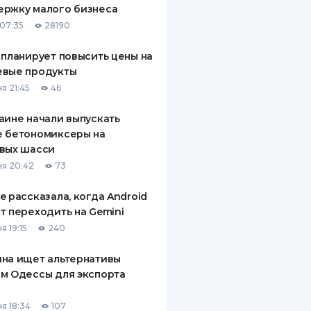
ержку малого бизнеса
ДИТЕЛИ ПО
07:35
28190
ВАНИЮ
 планирует повысить цены на
РАХОВЫЕ ПОЛИСЫ
евые продукты
я 21:45
46
ВЫЕ КОМПАНИИ
аине начали выпускать
 О СТРАХОВЫХ
ИЯХ
е бетономиксеры на
вых шасси
КА И ОПЛАТА
я 20:42
73
ТЫ
e рассказала, когда Android
т переходить на Gemini
я 19:15
240
на ищет альтернативы
м Одессы для экспорта
а
я 18:34
107