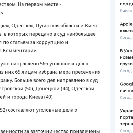
ством. На первом месте -
подд
ЕЖЕМЕСЯЧНЫЙ ОБЗОР
ПУТЕВО
Вчера 
ть
КЕШБЭКА
СТРАХО
Apple
ая, Одесская, Луганская области и Киев
ПУТЕВОДИТЕЛИ ПО
ВСЕ СТ
ключ
в, в которых передано в суд наибольшее
БАНКОВСКИМ КАРТАМ
Сегодн
СТРАХО
л по статьям за коррупцию и
ет Комментарии.
В Укр
ОТЗЫВЫ
КОМПАН
новы
д уже направлено 566 уголовных дел в
грузо
ДОСТАВ
из них 65 лицам избрана мера пресечения
Сегодн
ражу. Больше всего дел направлено в суд
КОНТАК
Googl
ровской (50), Донецкой (44), Одесской
начне
тей и города Киева (40).
Сегодн
52) составляют уголовные дела о
Украи
порта
зерн
ственности за взяточничество привлечены
Сегодн