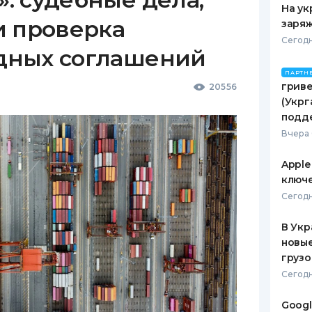
На ук
и проверка
заряж
Сегодн
дных соглашений
ПАРТН
гриве
20556
(Укрг
подд
Вчера 
Apple
ключ
Сегодн
В Укр
новы
грузо
Сегодн
Googl