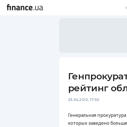
В
В
Л
А
Н
Генпрокурат
С
рейтинг обл
П
25.04.2012, 17:50
Т
Р
Генеральная прокуратура
которых заведено больше