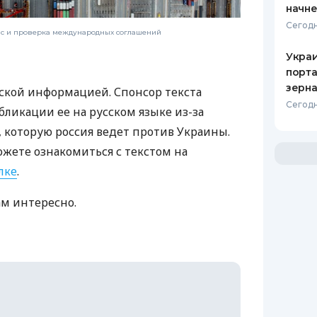
начне
Сегодн
нс и проверка международных соглашений
Украи
порта
зерн
ской информацией. Спонсор текста
Сегодн
бликации ее на русском языке из-за
которую россия ведет против Украины.
ожете ознакомиться с текстом на
лке
.
ам интересно.