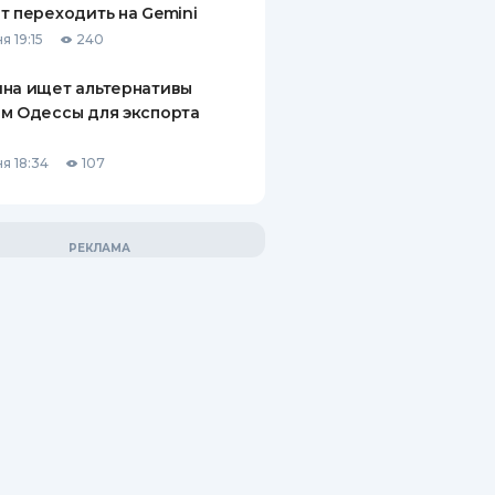
т переходить на Gemini
я 19:15
240
на ищет альтернативы
м Одессы для экспорта
а
я 18:34
107