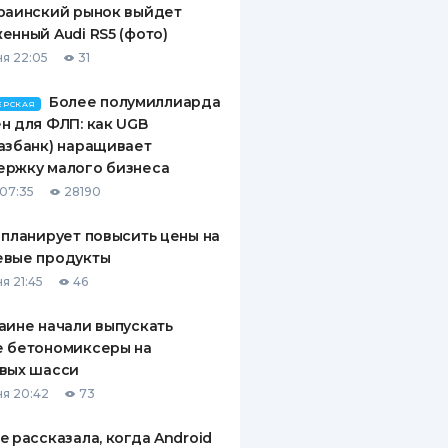
раинский рынок выйдет
енный Audi RS5 (фото)
я 22:05
31
Более полумиллиарда
ЕРСКАЯ
н для ФЛП: как UGB
азбанк) наращивает
ержку малого бизнеса
07:35
28190
 планирует повысить цены на
евые продукты
я 21:45
46
аине начали выпускать
е бетономиксеры на
вых шасси
я 20:42
73
e рассказала, когда Android