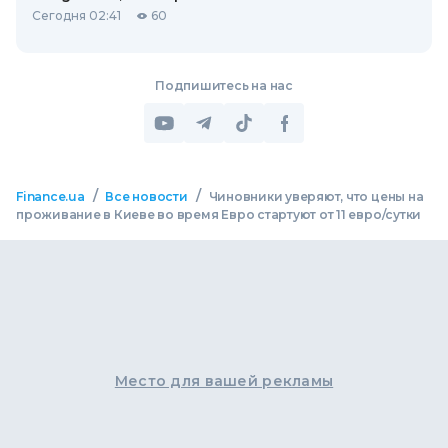
Сегодня 02:41
60
Подпишитесь на нас
/
/
Finance.ua
Все новости
Чиновники уверяют, что цены на
проживание в Киеве во время Евро стартуют от 11 евро/сутки
Место для вашей рекламы