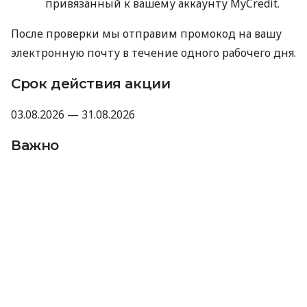
привязанный к вашему аккаунту MyCredit.
После проверки мы отправим промокод на вашу
электронную почту в течение одного рабочего дня.
Срок действия акции
03.08.2026 — 31.08.2026
Важно
Промокод не суммируется с другими
акциями, промокодами и скидками.
Компания оставляет за собой право не
предоставлять промокод, если отзыв не
прошел модерацию Minfin или имеет
признаки искусственного накручивания.
Отправляя данные для получения