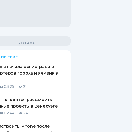
 ПО ТЕМЕ
на начала регистрацию
ртеров гороха и ячменя в
й
я 03:25
21
 готовится расширить
ные проекты в Венесуэле
я 02:44
24
астроить iPhone после