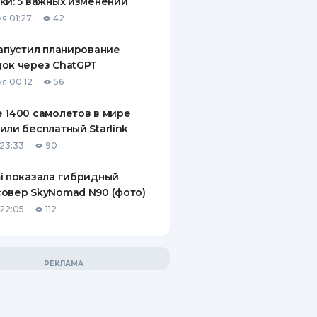
ки: 5 важных изменений
я 01:27
42
запустил планирование
ок через ChatGPT
я 00:12
56
 1400 самолетов в мире
или бесплатный Starlink
23:33
90
i показала гибридный
овер SkyNomad N90 (фото)
22:05
112