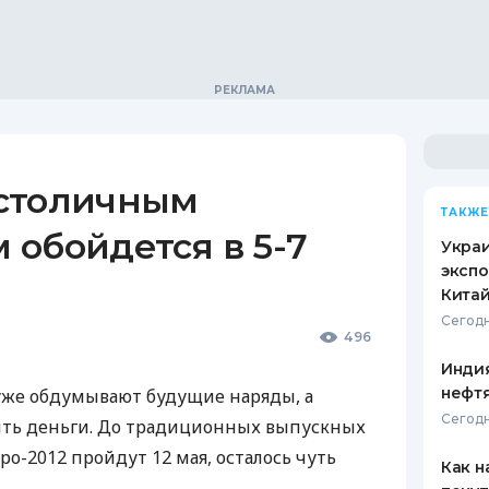
столичным
ТАКЖЕ
обойдется в 5-7
Украи
экспо
Кита
Сегодн
496
Индия
нефтя
же обдумывают будущие наряды, а
Сегодн
тить деньги. До традиционных выпускных
вро-2012 пройдут 12 мая, осталось чуть
Как н