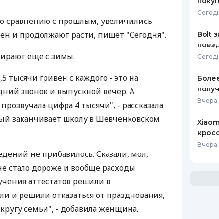
покуп
Сегодн
по сравнению с прошлым, увеличились
ен и продолжают расти, пишет "Сегодня".
Bolt 
поезд
ирают еще с зимы.
Сегодн
,5 тысячи гривен с каждого - это на
Более
получ
дний звонок и выпускной вечер. А
Вчера 
прозвучала цифра 4 тысячи", - рассказала
рый заканчивает школу в Шевченковском
Xiaom
кросс
Вчера 
дений не прибавилось. Сказали, мол,
не стало дороже и вообще расходы
ручения аттестатов решили в
ли и решили отказаться от празднования,
 кругу семьи", - добавила женщина.