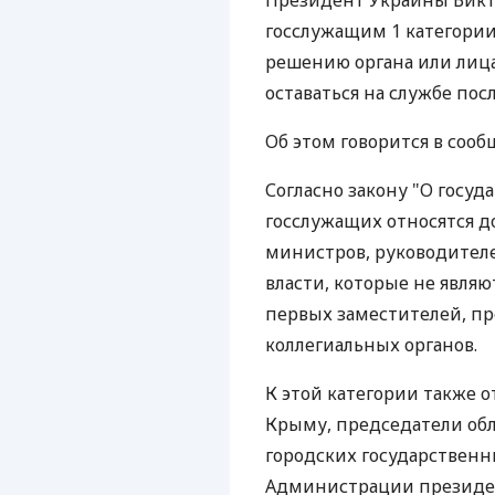
Президент Украины Викт
госслужащим 1 категории
решению органа или лица
оставаться на службе пос
Об этом говорится в соо
Согласно закону "О госуд
госслужащих относятся 
министров, руководител
власти, которые не явля
первых заместителей, пр
коллегиальных органов.
К этой категории также 
Крыму, председатели обл
городских государствен
Администрации президен