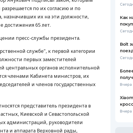
ор Янукович подписал закон, которым
Сегодн
 разрешается по их согласию и по
ЕЖЕМЕСЯЧНЫЙ ОБЗОР
ПУТЕВО
КЕШБЭКА
СТРАХО
, назначивших их на эти должности,
Как н
покуп
ле достижения 65 лет.
ПУТЕВОДИТЕЛИ ПО
ВСЕ СТ
Сегодн
БАНКОВСКИМ КАРТАМ
бщении пресс-службы президента.
СТРАХО
Bolt 
арственной службе", к первой категории
поезд
ОТЗЫВЫ
КОМПАН
Сегодн
должности первых заместителей
ей центральных органов исполнительной
ДОСТАВ
Более
ются членами Кабинета министров, их
получ
КОНТАК
едседателей и членов государственных
Вчера 
Xiaom
кросс
относятся представитель президента в
Вчера 
астных, Киевской и Севастопольской
ных администраций, руководители
та и аппарата Верховной рады,