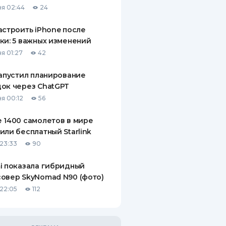
я 02:44
24
ДИТЕЛИ ПО
ВАНИЮ
астроить iPhone после
ки: 5 важных изменений
РАХОВЫЕ ПОЛИСЫ
я 01:27
42
ВЫЕ КОМПАНИИ
запустил планирование
ок через ChatGPT
 О СТРАХОВЫХ
ИЯХ
я 00:12
56
КА И ОПЛАТА
 1400 самолетов в мире
или бесплатный Starlink
ТЫ
23:33
90
i показала гибридный
овер SkyNomad N90 (фото)
22:05
112