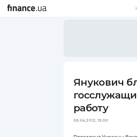
В
В
Л
А
Н
Янукович б
С
госслужащи
П
работу
Т
06.04.2012, 15:00
Р