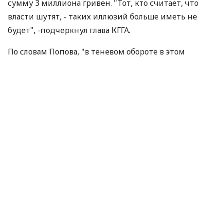
сумму 3 миллиона гривен. "Тот, кто считает, что
власти шутят, - таких иллюзий больше иметь не
будет", -подчеркнул глава КГГА.
По словам Попова, "в теневом обороте в этом
бизнесе в год прокручивается 150 миллионов
гривен. А это те деньги, которые могли бы быть
направлены на разнообразные социальные
программы в Киеве".
Чиновник рассказал, что сейчас в городе работает
программа, согласно которой круглосуточно
проводится патрулирование работниками
милиции и представителями районных
администраций улиц Киева для предотвращения
незаконного установления МАФ.
"Мы также убираем уже установленные