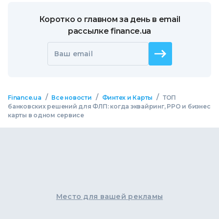
Коротко о главном за день в email
рассылке finance.ua
Ваш email
/
/
/
Finance.ua
Все новости
Финтех и Карты
ТОП
банковских решений для ФЛП: когда эквайринг, РРО и бизнес
карты в одном сервисе
Место для вашей рекламы