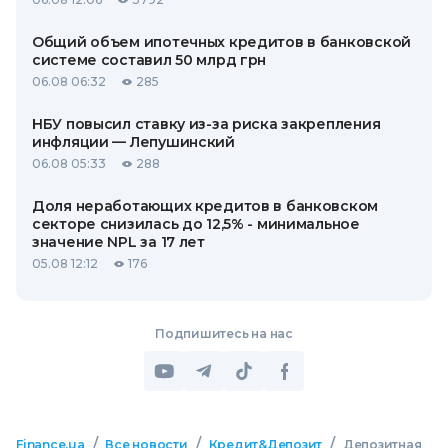
Общий объем ипотечных кредитов в банковской
системе составил 50 млрд грн
06.08 06:32
285
НБУ повысил ставку из-за риска закрепления
инфляции — Лепушинский
06.08 05:33
288
Доля неработающих кредитов в банковском
секторе снизилась до 12,5% - минимальное
значение NPL за 17 лет
05.08 12:12
176
Подпишитесь на нас
/
/
/
Finance.ua
Все новости
Кредит&Депозит
Депозитная