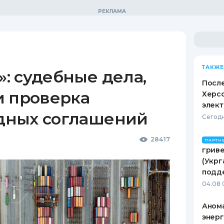
ТАКЖЕ
: судебные дела,
После
и проверка
Херсо
элект
дных соглашений
Сегодн
28417
ПАРТН
гриве
(Укрг
подд
04.08 
Анома
энерг