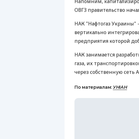
Напомним, капитализиров
ОВГЗ правительство начал
НАК "Нафтогаз Украины" 
вертикально интегрирова
предприятия которой добы
НАК занимается разрабо
газа, их транспортировк
через собственную сеть А
По материалам:
УНІАН