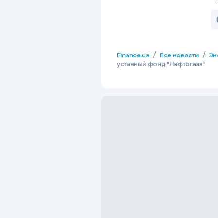
/
/
Finance.ua
Все новости
Эн
уставный фонд "Нафтогаза"