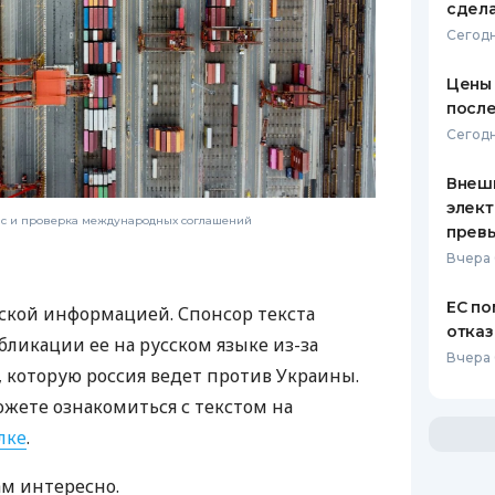
сдел
Сегодн
Цены 
после
Сегодн
Внеш
элект
нс и проверка международных соглашений
прев
Вчера 
ЕС по
ской информацией. Спонсор текста
отказ
бликации ее на русском языке из-за
Вчера 
которую россия ведет против Украины.
ожете ознакомиться с текстом на
лке
.
ам интересно.