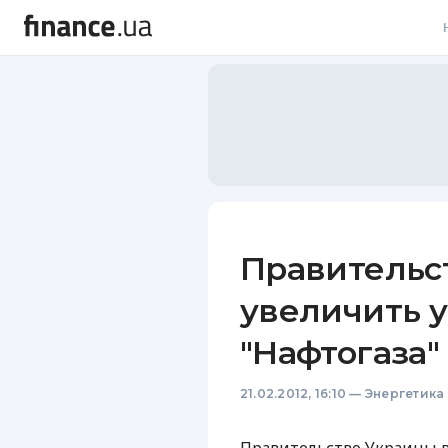
В
В
Л
А
Н
Правительс
С
увеличить 
П
"Нафтогаза"
Т
21.02.2012, 16:10
—
Энергетика
Р