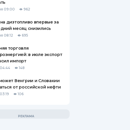
ать
я 09:00
962
на дизтопливо впервые за
дний месяц снизились
я 08:12
695
няя торговля
роэнергией: в июле экспорт
ысил импорт
04:44
148
может Венгрии и Словакии
аться от российской нефти
03:19
106