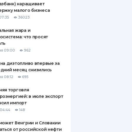
азбанк) наращивает
ДИТЕЛИ ПО
ержку малого бизнеса
ВАНИЮ
07:35
36023
РАХОВЫЕ ПОЛИСЫ
льная жара и
осистема: что просят
ВЫЕ КОМПАНИИ
ать
 О СТРАХОВЫХ
я 09:00
962
ИЯХ
на дизтопливо впервые за
КА И ОПЛАТА
дний месяц снизились
я 08:12
695
ТЫ
няя торговля
роэнергией: в июле экспорт
ысил импорт
04:44
148
может Венгрии и Словакии
аться от российской нефти