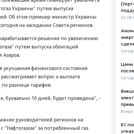
в ближайшее время планирует увеличить
(Укрг
тогаз Украины" путем выпуска
ЕЖЕМЕСЯЧНЫЙ ОБЗОР
ПУТЕВО
подд
КЕШБЭКА
СТРАХО
ций. Об этом премьер-министр Украины
04.08 
егодня на заседании Совета регионов.
ПУТЕВОДИТЕЛИ ПО
ВСЕ СТ
Анома
БАНКОВСКИМ КАРТАМ
энерг
 нарабатывается решение по увеличению
СТРАХО
сдел
тогаза" путем выпуска облигаций
ОТЗЫВЫ
Сегодн
л Азаров.
КОМПАН
Цены 
ля улучшения финансового состояния
ДОСТАВ
после
рассматривает вопрос о выплате
Сегодн
КОНТАК
 по разнице тарифов.
Внеш
е, буквально 10 дней, будет проведена", -
элект
прев
Вчера 
мание руководителей регионов на
ЕС по
с "Нафтогазом" за потребленный газ.
отказ