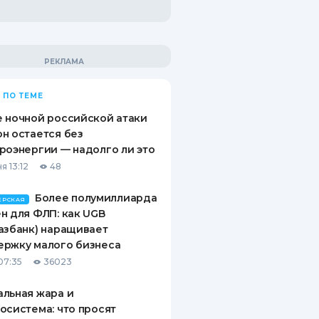
 ПО ТЕМЕ
 ночной российской атаки
н остается без
роэнергии — надолго ли это
я 13:12
48
Более полумиллиарда
ЕРСКАЯ
н для ФЛП: как UGB
азбанк) наращивает
ержку малого бизнеса
07:35
36023
льная жара и
осистема: что просят