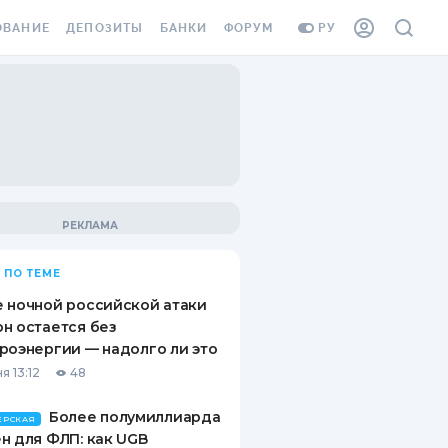
ОВАНИЕ
ДЕПОЗИТЫ
БАНКИ
ФОРУМ
РУ
ВСЕ ДЕПОЗИТЫ
ВСЕ БАНКИ
ВАНИЕ ЖИЛЬЯ ОТ
ДЕПОЗИТЫ В USD
ОТЗЫВЫ О БАНКАХ
И ШАХЕДОВ
ДЕПОЗИТЫ В EUR
МИКРОФИНАНСОВЫЕ
АХОВКА ЗАГРАНИЦУ
ОРГАНИЗАЦИИ
БОНУС К ДЕПОЗИТАМ
ОТЗЫВЫ ОБ МФО
УСЛОВИЯ АКЦИИ
Я КАРТА
 ПО ТЕМЕ
ВОПРОСЫ И ОТВЕТЫ
ОННАЯ ВИНЬЕТКА
 ночной российской атаки
ДЕПОЗИТНЫЙ КАЛЬКУЛЯТОР
н остается без
Я СОТРУДНИКОВ
роэнергии — надолго ли это
ПУТЕВОДИТЕЛИ ПО
я 13:12
48
SSISTANCE
СБЕРЕЖЕНИЯМ
Более полумиллиарда
ВАНИЕ ОТ
ЕРСКАЯ
н для ФЛП: как UGB
ТНЫХ СЛУЧАЕВ