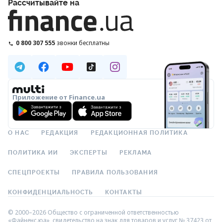
Рассчитывайте на
0 800 307 555
звонки бесплатны
Приложение от Finance.ua
О НАС
РЕДАКЦИЯ
РЕДАКЦИОННАЯ ПОЛИТИКА
ПОЛИТИКА ИИ
ЭКСПЕРТЫ
РЕКЛАМА
СПЕЦПРОЕКТЫ
ПРАВИЛА ПОЛЬЗОВАНИЯ
КОНФИДЕНЦИАЛЬНОСТЬ
КОНТАКТЫ
© 2000–2026 Общество с ограниченной ответственностью
«Файненс.юа», свидетельство на знак для товаров и услуг № 37423 от