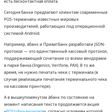
есть бесконтактная оплата.
Сегодня банки предлагают клиентам современные
POS-терминалы известных мировых
производителей, работающих под операционной
системой Android.
Например, àбанк и ПриватБанк разработали JSON-
протокол — это единственный кассовый протокол,
поддерживающий сочетание со всеми вендорами
в парке банка (Ingenico, Verifone, PAX). В то же
время, не нужно печатать чеки с терминала (в
случае реализации печатания терминального чека
на кассовом принтере).
А в вышеупомянутом àбанк по состоянию на
момент написания текста продолжается акция
«
POSтійна економія
», согласно условиям которой