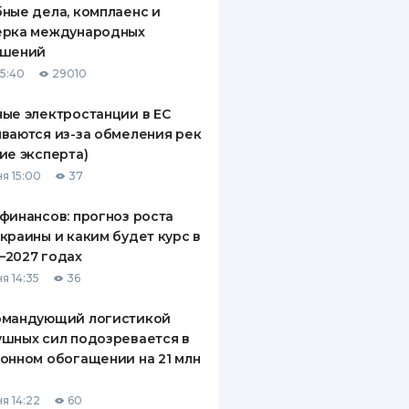
ные дела, комплаенс и
ДИТЕЛИ ПО
ерка международных
ВАНИЮ
ашений
15:40
29010
РАХОВЫЕ ПОЛИСЫ
ые электростанции в ЕС
ВЫЕ КОМПАНИИ
ваются из-за обмеления рек
ие эксперта)
 О СТРАХОВЫХ
ИЯХ
я 15:00
37
КА И ОПЛАТА
финансов: прогноз роста
краины и каким будет курс в
ТЫ
—2027 годах
я 14:35
36
омандующий логистикой
шных сил подозревается в
онном обогащении на 21 млн
я 14:22
60