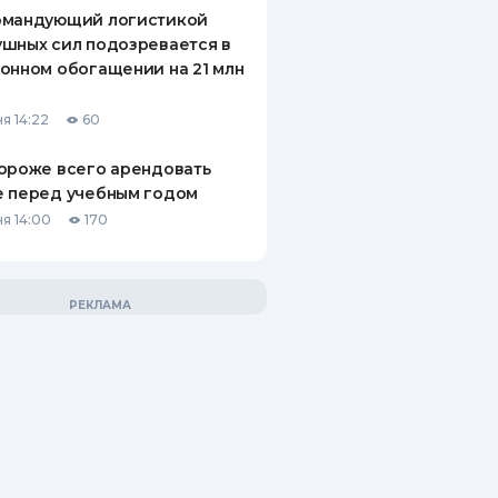
омандующий логистикой
шных сил подозревается в
онном обогащении на 21 млн
я 14:22
60
ороже всего арендовать
е перед учебным годом
я 14:00
170