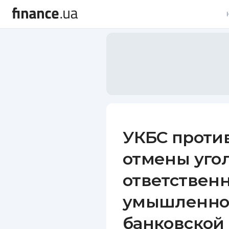
В
В
Л
А
Н
УКБС проти
С
отмены уго
П
ответственн
Т
умышленно
Р
банковской