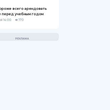
ороже всего арендовать
е перед учебным годом
я 14:00
170