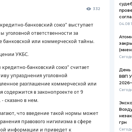
судеб
332
ЕЖЕМЕСЯЧНЫЙ ОБЗОР
ПУТЕВО
пров
КЕШБЭКА
СТРАХО
согл
 кредитно-банковский союз" выступает
04.08 
ПУТЕВОДИТЕЛИ ПО
ВСЕ СТ
ы уголовной ответственности за
БАНКОВСКИМ КАРТАМ
Атомн
СТРАХО
 банковской или коммерческой тайны.
закры
(мнен
ОТЗЫВЫ
бщении УКБС.
КОМПАН
Сегодн
 кредитно-банковский союз" считает
ДОСТАВ
День 
иву упразднения уголовной
ВВП У
КОНТАК
2026
шленное разглашение коммерческой или
Сегодн
я содержится в законопроекте от 9
 - сказано в нем.
Экск
Возду
агают, что введение такой нормы может
незак
ранения правового нигилизма в сфере
грн
ой информации и приведет к
Сегодн