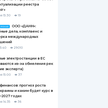
ктуализации реестра
іг»
я 15:30
19
ООО «ДАНН»:
ЕРСКАЯ
ные дела, комплаенс и
ерка международных
ашений
15:40
29010
ые электростанции в ЕС
ваются из-за обмеления рек
ие эксперта)
я 15:00
37
финансов: прогноз роста
краины и каким будет курс в
—2027 годах
я 14:35
36