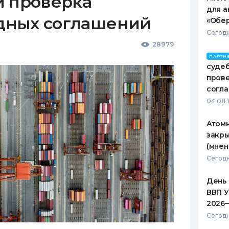
и проверка
для а
дных соглашений
«Обер
Сегодн
28979
ПАРТН
судеб
пров
согл
04.08 
Атомн
закры
(мнен
Сегодн
День 
ВВП У
2026
Сегодн