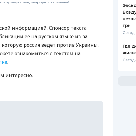
нс и проверка международных соглашений
Экск
Возду
незак
грн
ской информацией. Спонсор текста
Сегодн
бликации ее на русском языке из-за
которую россия ведет против Украины.
Где д
жиль
ожете ознакомиться с текстом на
Сегодн
лке
.
ам интересно.