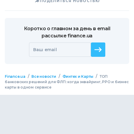
ПОДЕЛИТЬСЯ НОВОСТЬЮ
Коротко о главном за день в email
рассылке finance.ua
Ваш email
/
/
/
Finance.ua
Все новости
Финтех и Карты
ТОП
банковских решений для ФЛП: когда эквайринг, РРО и бизнес
карты в одном сервисе