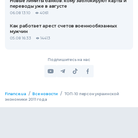
Новые лимиты банков: кому заблокируют карты и
переводы уже в августе
06.08 13:10
4061
Как работает арест счетов военнообязанных
мужчин
05.08 16:33
14413
Подпишитесь на нас
/
/
Finance.ua
Все новости
ТОП-10 персон украинской
экономики 2011 года