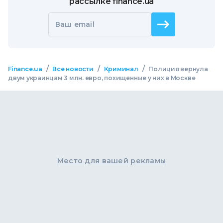
рассылке finance.ua
Ваш email
/
/
/
Finance.ua
Все новости
Криминал
Полиция вернула
двум украинцам 3 млн. евро, похищенные у них в Москве
Место для вашей рекламы