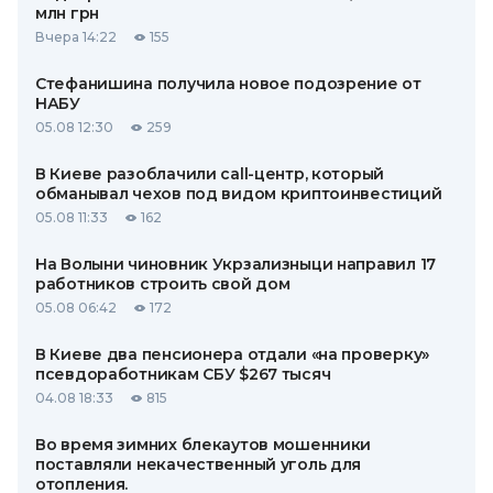
млн грн
Вчера 14:22
155
Стефанишина получила новое подозрение от
НАБУ
05.08 12:30
259
В Киеве разоблачили call-центр, который
обманывал чехов под видом криптоинвестиций
05.08 11:33
162
На Волыни чиновник Укрзализныци направил 17
работников строить свой дом
05.08 06:42
172
В Киеве два пенсионера отдали «на проверку»
псевдоработникам СБУ $267 тысяч
04.08 18:33
815
Во время зимних блекаутов мошенники
поставляли некачественный уголь для
отопления.