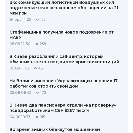
Экскомандующий логистикой Воздушных сил
подозревается в незаконном обогащении на 21
млн грн
Вчера 14:22
155
Стефанишина получила новое подозрение от
НАБУ
05.08 12:30
259
В Киеве разоблачили call-центр, который
обманывал чехов под видом криптоинвестиций
05.08 11:33
162
На Волыни чиновник Укрзализныци направил 17
работников строить свой дом
05.08 06:42
172
В Киеве два пенсионера отдали «на проверку»
псевдоработникам СБУ $267 тысяч
04.08 18:33
815
Во время зимних блекаутов мошенники