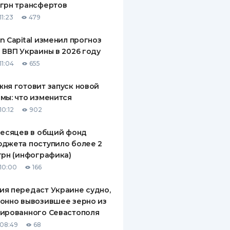
грн трансфертов
11:23
479
n Capital изменил прогноз
 ВВП Украины в 2026 году
11:04
655
ня готовит запуск новой
мы: что изменится
10:12
902
месяцев в общий фонд
джета поступило более 2
грн (инфографика)
10:00
166
я передаст Украине судно,
онно вывозившее зерно из
ированного Севастополя
08:49
68