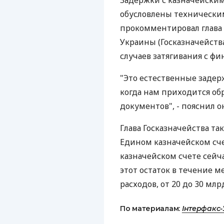
Задержки с казначейским
обусловлены технически
прокомментировал глава
Украины (Госказначейств
случаев затягивания с ф
"Это естественные задерж
когда нам приходится об
документов", - пояснил о
Глава Госказначейства та
Едином казначейском сче
казначейском счете сейч
этот остаток в течение м
расходов, от 20 до 30 млрд 
По материалам:
Інтерфакс-