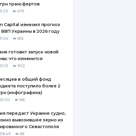
грн трансфертов
ДИТЕЛИ ПО
11:23
479
ВАНИЮ
n Capital изменил прогноз
РАХОВЫЕ ПОЛИСЫ
 ВВП Украины в 2026 году
11:04
655
ВЫЕ КОМПАНИИ
ня готовит запуск новой
 О СТРАХОВЫХ
ИЯХ
мы: что изменится
10:12
902
КА И ОПЛАТА
месяцев в общий фонд
ТЫ
джета поступило более 2
грн (инфографика)
10:00
166
я передаст Украине судно,
онно вывозившее зерно из
ированного Севастополя
08:49
68