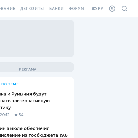
ОВАНИЕ
ДЕПОЗИТЫ
БАНКИ
ФОРУМ
РУ
ВСЕ ДЕПОЗИТЫ
ВСЕ БАНКИ
ВАНИЕ ЖИЛЬЯ ОТ
ДЕПОЗИТЫ В USD
ОТЗЫВЫ О БАНКАХ
И ШАХЕДОВ
ДЕПОЗИТЫ В EUR
МИКРОФИНАНСОВЫЕ
АХОВКА ЗАГРАНИЦУ
ОРГАНИЗАЦИИ
БОНУС К ДЕПОЗИТАМ
ОТЗЫВЫ ОБ МФО
УСЛОВИЯ АКЦИИ
Я КАРТА
 ПО ТЕМЕ
ВОПРОСЫ И ОТВЕТЫ
ОННАЯ ВИНЬЕТКА
на и Румыния будут
ДЕПОЗИТНЫЙ КАЛЬКУЛЯТОР
вать альтернативную
Я СОТРУДНИКОВ
тику
ПУТЕВОДИТЕЛИ ПО
20:12
54
SSISTANCE
СБЕРЕЖЕНИЯМ
ин в июле обеспечил
ВАНИЕ ОТ
исление из госбюджета 19,6
ТНЫХ СЛУЧАЕВ