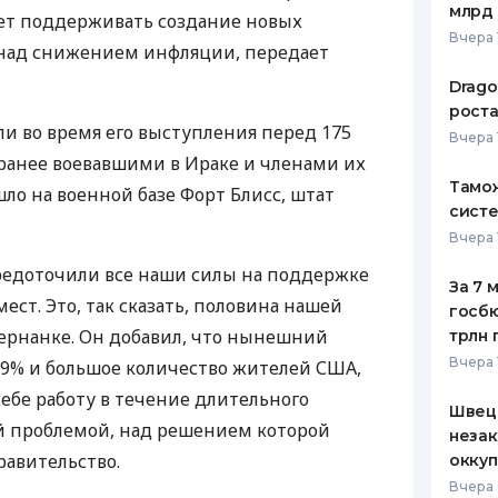
млрд 
удет поддерживать создание новых
Вчера 
 над снижением инфляции, передает
Drago
роста
ли во время его выступления перед 175
Вчера 
анее воевавшими в Ираке и членами их
Тамож
ло на военной базе Форт Блисс, штат
систе
Вчера 
редоточили все наши силы на поддержке
За 7 
ест. Это, так сказать, половина нашей
госбю
 Бернанке. Он добавил, что нынешний
трлн 
Вчера 
-9% и большое количество жителей США,
себе работу в течение длительного
Швеци
й проблемой, над решением которой
незак
равительство.
оккуп
Вчера 