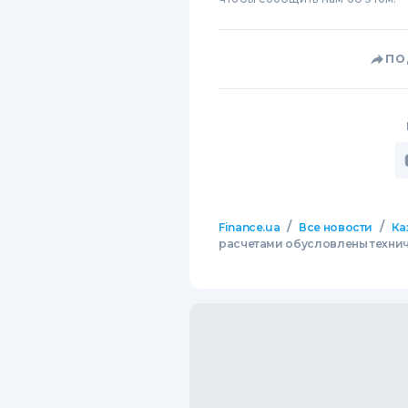
ПО
/
/
Finance.ua
Все новости
Ка
расчетами обусловлены техни