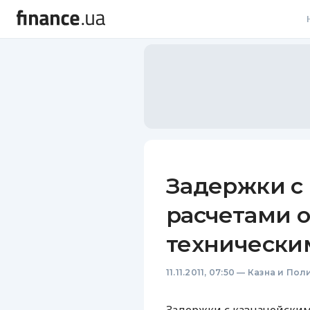
В
В
Л
А
Н
Задержки с
С
расчетами 
П
технически
Т
11.11.2011, 07:50
—
Казна и Пол
Р