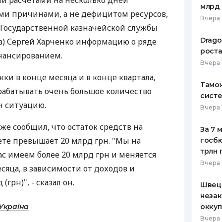
и расчетами на несколько дней
млрд 
ми причинами, а не дефицитом ресурсов,
ЕЖЕМЕСЯЧНЫЙ ОБЗОР
ПУТЕВО
Вчера 
КЕШБЭКА
СТРАХО
 Государственной казначейской службы
Drago
а) Сергей Харченко информацию о ряде
ПУТЕВОДИТЕЛИ ПО
ВСЕ СТ
роста
инансированием.
БАНКОВСКИМ КАРТАМ
Вчера 
СТРАХО
ки в конце месяца и в конце квартала,
Тамож
ОТЗЫВЫ
рабатывать очень большое количество
КОМПАН
систе
н ситуацию.
Вчера 
ДОСТАВ
кже сообщил, что остаток средств на
За 7 
КОНТАК
те превышает 20 млрд грн. "Мы на
госбю
трлн 
ас имеем более 20 млрд грн и меняется
Вчера 
есяца, в зависимости от доходов и
(грн)", - сказал он.
Швеци
незак
Україна
оккуп
Вчера 