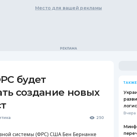
Место для вашей рекламы
РС будет
ТАКЖЕ
ть создание новых
Украи
разви
ст
логис
Вчера 
итика
250
Минф
переч
вной системы (ФРС) США Бен Бернанке