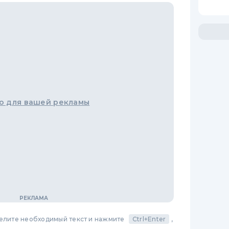
о для вашей рекламы
делите необходимый текст и нажмите
Ctrl+Enter
,