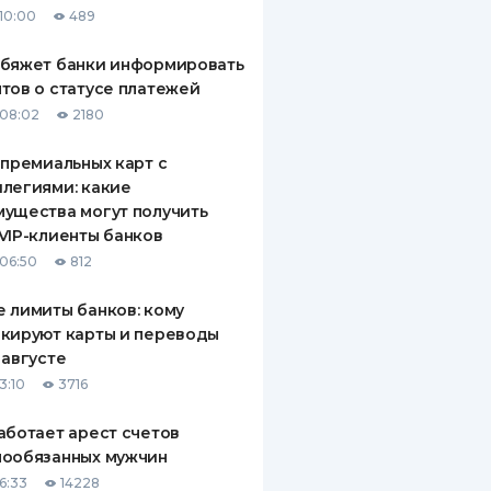
10:00
489
ДИТЕЛИ ПО
ВАНИЮ
обяжет банки информировать
тов о статусе платежей
РАХОВЫЕ ПОЛИСЫ
08:02
2180
ВЫЕ КОМПАНИИ
 премиальных карт с
легиями: какие
 О СТРАХОВЫХ
ИЯХ
ущества могут получить
VIP-клиенты банков
КА И ОПЛАТА
06:50
812
ТЫ
 лимиты банков: кому
кируют карты и переводы
 августе
3:10
3716
аботает арест счетов
нообязанных мужчин
6:33
14228