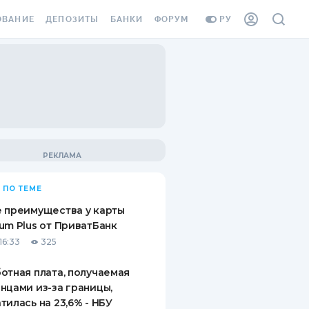
ОВАНИЕ
ДЕПОЗИТЫ
БАНКИ
ФОРУМ
РУ
ВСЕ ДЕПОЗИТЫ
ВСЕ БАНКИ
ВАНИЕ ЖИЛЬЯ ОТ
ДЕПОЗИТЫ В USD
ОТЗЫВЫ О БАНКАХ
И ШАХЕДОВ
ДЕПОЗИТЫ В EUR
МИКРОФИНАНСОВЫЕ
АХОВКА ЗАГРАНИЦУ
ОРГАНИЗАЦИИ
БОНУС К ДЕПОЗИТАМ
ОТЗЫВЫ ОБ МФО
УСЛОВИЯ АКЦИИ
Я КАРТА
 ПО ТЕМЕ
ВОПРОСЫ И ОТВЕТЫ
ОННАЯ ВИНЬЕТКА
 преимущества у карты
ДЕПОЗИТНЫЙ КАЛЬКУЛЯТОР
um Plus от ПриватБанк
Я СОТРУДНИКОВ
16:33
325
ПУТЕВОДИТЕЛИ ПО
SSISTANCE
СБЕРЕЖЕНИЯМ
отная плата, получаемая
нцами из-за границы,
ВАНИЕ ОТ
тилась на 23,6% - НБУ
ТНЫХ СЛУЧАЕВ