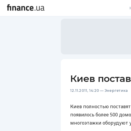
В
В
Л
А
Н
Киев постав
С
12.11.2011, 14:20
—
Энергетика
П
Т
Киев полностью поставят 
появилось более 500 домо
Р
многоэтажки оборудуют уж