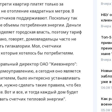
трети квартир платят только за
Вчера 
ЕЖЕМЕСЯЧНЫЙ ОБЗОР
ПУТЕВО
 не отопление квадратных метров. В
КЕШБЭКА
СТРАХО
НБУ 
етчиков поддерживают. Поскольку так
клиен
ПУТЕВОДИТЕЛИ ПО
ВСЕ СТ
е объемы потребления энергии. Деньги
Вчера 
БАНКОВСКИМ КАРТАМ
деляет городская власть, поэтому тариф
СТРАХО
Топ-5
нако, говорят, домовладельцы часто не
приви
ОТЗЫВЫ
ь гигакалории. Мол, счетчики
КОМПАН
преим
 которые хотелось бы потребителям.
ныне 
ДОСТАВ
Вчера 
еральный директор ОАО "Киевэнерго":
КОНТАК
домоуправлению, а сегодня оно является
Новые
забло
ителем, было интересно устанавливать
уже в
, нужно сделать такие правила, что без
06.08 1
е. Вот и все, и тогда каждый дом будет
вать счетчик тепловой энергии".
Как р
воен
05.08 1