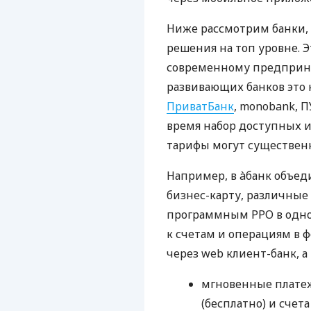
Ниже рассмотрим банки,
решения на топ уровне. Э
современному предприни
развивающих банков это 
ПриватБанк
, monobank, П
время набор доступных и
тарифы могут существенн
Например, в àбанк объед
бизнес-карту, различные
программным РРО в одном
к счетам и операциям в ф
через web клиент-банк, а
мгновенные платеж
(бесплатно) и счета