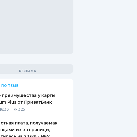
 ПО ТЕМЕ
 преимущества у карты
um Plus от ПриватБанк
16:33
325
отная плата, получаемая
нцами из-за границы,
тилась на 23,6% - НБУ