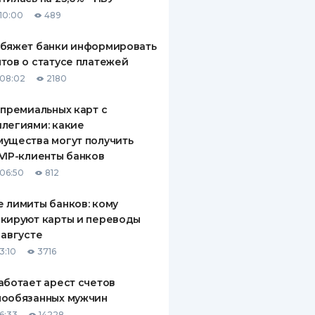
10:00
489
обяжет банки информировать
тов о статусе платежей
08:02
2180
 премиальных карт с
легиями: какие
ущества могут получить
VIP-клиенты банков
06:50
812
 лимиты банков: кому
кируют карты и переводы
 августе
3:10
3716
аботает арест счетов
нообязанных мужчин
6:33
14228