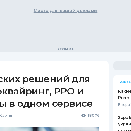
Место для вашей рекламы
ских решений для
ТАКЖЕ
эквайринг, РРО и
Какие
Premi
ы в одном сервисе
Вчера 
 Карты
18076
Зараб
украи
сокра