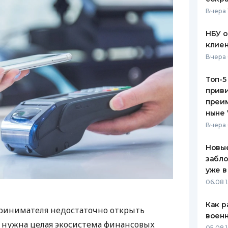
Вчера 
НБУ 
клиен
Вчера 
Топ-5
приви
преим
ныне 
Вчера 
Новые
забло
уже в
06.08 1
Как р
ринимателя недостаточно открыть
воен
у нужна целая экосистема финансовых
05.08 1