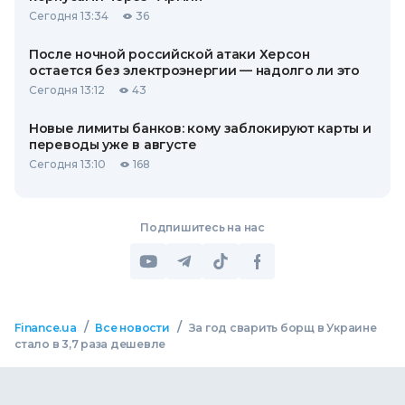
Сегодня 13:34
36
После ночной российской атаки Херсон
остается без электроэнергии — надолго ли это
Сегодня 13:12
43
Новые лимиты банков: кому заблокируют карты и
переводы уже в августе
Сегодня 13:10
168
Подпишитесь на нас
/
/
Finance.ua
Все новости
За год сварить борщ в Украине
стало в 3,7 раза дешевле