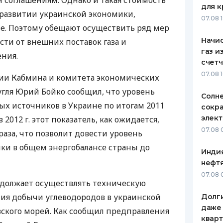
соглашениям. Однако и такая стоимость
для к
 развитии украинской экономики,
ЕЖЕМЕСЯЧНЫЙ ОБЗОР
ПУТЕВО
07.08 
КЕШБЭКА
СТРАХО
е. Поэтому обещают осуществить ряд мер
Начис
ти от внешних поставок газа и
ПУТЕВОДИТЕЛИ ПО
ВСЕ СТ
газ и
ния.
БАНКОВСКИМ КАРТАМ
счетч
СТРАХО
07.08 
ии Кабмина и комитета экономических
ОТЗЫВЫ
гля Юрий Бойко сообщил, что уровень
КОМПАН
Солн
ых источников в Украине по итогам 2011
сокр
ДОСТАВ
элект
 в 2012 г. этот показатель, как ожидается,
07.08 
раза, что позволит довести уровень
КОНТАК
ки в общем энергобалансе страны до
Индия
нефтя
07.08 
одолжает осуществлять техническую
ия добычи углеводородов в украинской
Долги
даже 
вского морей. Как сообщил предправления
кварт