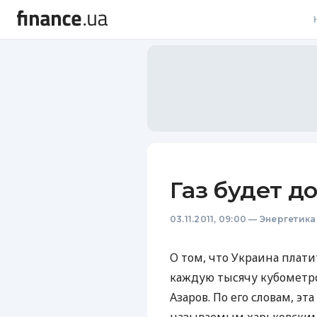
В
В
Л
А
Н
Газ будет д
С
03.11.2011, 09:00
—
Энергетика
П
Т
О том, что Украина платит
каждую тысячу кубометр
Р
Азаров. По его словам, эт