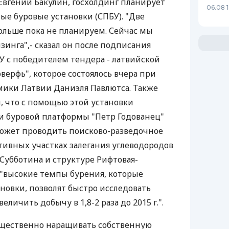
Евгений Бакулин, госхолдинг планирует
06.08 
е буровые установки (СПБУ). "Две
ольше пока не планируем. Сейчас мы
зинга",- сказал он после подписания
БУ с победителем тендера - латвийской
верфь", которое состоялось вчера при
мики Латвии Даниэля Павлютса. Также
, что с помощью этой установки
) и буровой платформы "Петр Годованец"
сможет проводить поисково-разведочное
тивных участках залегания углеводородов
Субботина и структуре Рифтовая-
, "высокие темпы бурения, которые
новки, позволят быстро исследовать
личить добычу в 1,8-2 раза до 2015 г.".
ущественно наращивать собственную