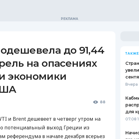
одешевела до 91,44
ТАКЖЕ
ррель на опасениях
Стран
увели
и экономики
сент
Вчера 
США
Кабми
88
расп
для к
TI и Brent дешевеет в четверг утром на
07.08 
то потенциальный выход Греции из
Начис
ам референдума в начале декабря всерьез