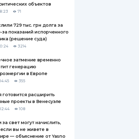
ритических объектов
ДИТЕЛИ ПО
18:23
71
ВАНИЮ
лили 729 тыс. грн долга за
РАХОВЫЕ ПОЛИСЫ
з-за показаний испорченного
ика (решение суда)
ВЫЕ КОМПАНИИ
10:24
3214
 О СТРАХОВЫХ
ИЯХ
ечное затмение временно
атит генерацию
КА И ОПЛАТА
роэнергии в Европе
04:45
355
ТЫ
 готовится расширить
ные проекты в Венесуэле
02:44
108
 за свет могут начислить,
если вы не живете в
ире — объяснение от Yasno