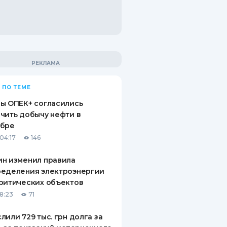
 ПО ТЕМЕ
ы ОПЕК+ согласились
чить добычу нефти в
ябре
04:17
146
н изменил правила
ределения электроэнергии
ритических объектов
18:23
71
лили 729 тыс. грн долга за