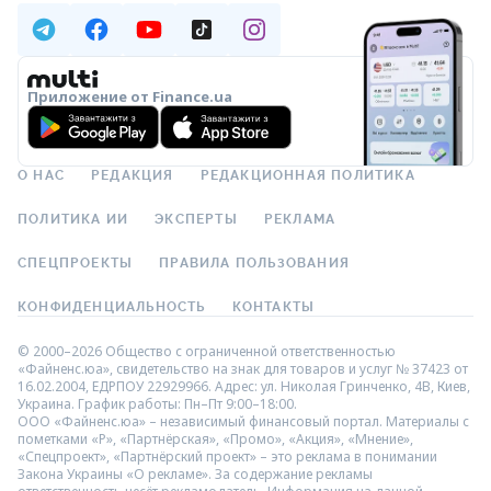
Приложение от Finance.ua
О НАС
РЕДАКЦИЯ
РЕДАКЦИОННАЯ ПОЛИТИКА
ПОЛИТИКА ИИ
ЭКСПЕРТЫ
РЕКЛАМА
СПЕЦПРОЕКТЫ
ПРАВИЛА ПОЛЬЗОВАНИЯ
КОНФИДЕНЦИАЛЬНОСТЬ
КОНТАКТЫ
© 2000–2026 Общество с ограниченной ответственностью
«Файненс.юа», свидетельство на знак для товаров и услуг № 37423 от
16.02.2004, ЕДРПОУ 22929966. Адрес: ул. Николая Гринченко, 4В, Киев,
Украина. График работы: Пн–Пт 9:00–18:00.
ООО «Файненс.юа» – независимый финансовый портал. Материалы с
пометками «Р», «Партнёрская», «Промо», «Акция», «Мнение»,
«Спецпроект», «Партнёрский проект» – это реклама в понимании
Закона Украины «О рекламе». За содержание рекламы