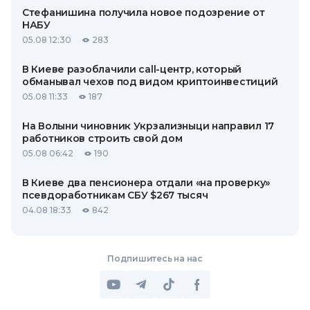
Стефанишина получила новое подозрение от
НАБУ
05.08 12:30
283
В Киеве разоблачили call-центр, который
обманывал чехов под видом криптоинвестиций
05.08 11:33
187
На Волыни чиновник Укрзализныци направил 17
работников строить свой дом
05.08 06:42
190
В Киеве два пенсионера отдали «на проверку»
псевдоработникам СБУ $267 тысяч
04.08 18:33
842
Подпишитесь на нас