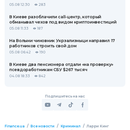
05.08 12:30
283
В Киеве разоблачили call-центр, который
обманывал чехов под видом криптоинвестиций
05.08 11:33
187
На Волыни чиновник Укрзализныци направил 17
работников строить свой дом
05.08 06:42
190
В Киеве два пенсионера отдали «на проверку»
псевдоработникам СБУ $267 тысяч
04.08 18:33
842
Подпишитесь на нас
/
/
/
Finance.ua
Все новости
Криминал
Ларри Кинг