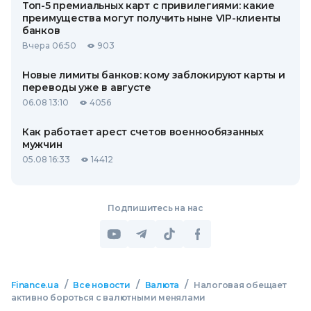
Топ-5 премиальных карт с привилегиями: какие
преимущества могут получить ныне VIP-клиенты
банков
Вчера 06:50
903
Новые лимиты банков: кому заблокируют карты и
переводы уже в августе
06.08 13:10
4056
Как работает арест счетов военнообязанных
мужчин
05.08 16:33
14412
Подпишитесь на нас
/
/
/
Finance.ua
Все новости
Валюта
Налоговая обещает
активно бороться с валютными менялами