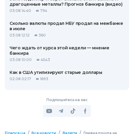
драгоценные металлы? Прогноз банкира (видео)
03.08 14:40
794
Сколько валюты продал НБУ продал на межбанке
в июле
03.08 12:12
360
Чего ждать от курса этой недели — мнение
банкира
03.08 10:00
4543
Как в США утилизируют старые доллары
02.08 02:17
1693
Подпишитесь на нас
/
/
/
Finance.ua
Все новости
Валюта
Гривна пошла на