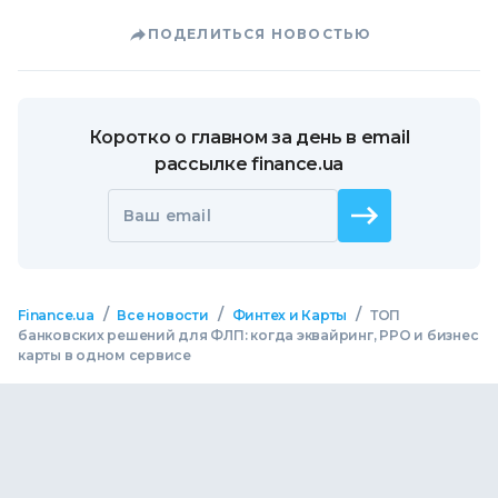
ПОДЕЛИТЬСЯ НОВОСТЬЮ
Коротко о главном за день в email
рассылке finance.ua
Ваш email
/
/
/
Finance.ua
Все новости
Финтех и Карты
ТОП
банковских решений для ФЛП: когда эквайринг, РРО и бизнес
карты в одном сервисе