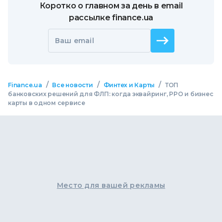
Коротко о главном за день в email
рассылке finance.ua
Ваш email
/
/
/
Finance.ua
Все новости
Финтех и Карты
ТОП
банковских решений для ФЛП: когда эквайринг, РРО и бизнес
карты в одном сервисе
Место для вашей рекламы