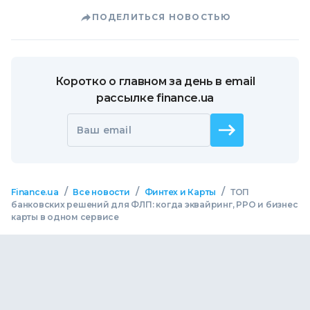
ПОДЕЛИТЬСЯ НОВОСТЬЮ
Коротко о главном за день в email
рассылке finance.ua
Ваш email
/
/
/
Finance.ua
Все новости
Финтех и Карты
ТОП
банковских решений для ФЛП: когда эквайринг, РРО и бизнес
карты в одном сервисе