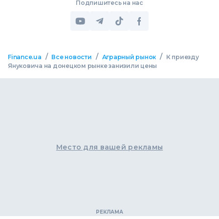
Подпишитесь на нас
/
/
/
Finance.ua
Все новости
Аграрный рынок
К приезду
Януковича на донецком рынке занизили цены
Место для вашей рекламы