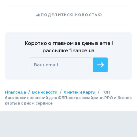
ПОДЕЛИТЬСЯ НОВОСТЬЮ
Коротко о главном за день в email
рассылке finance.ua
Ваш email
/
/
/
Finance.ua
Все новости
Финтех и Карты
ТОП
банковских решений для ФЛП: когда эквайринг, РРО и бизнес
карты в одном сервисе