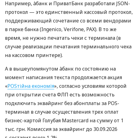
Например, àбанк и ПриватБанк разработали JSON-
протокол — это единственный кассовый протокол,
поддерживающий сочетание со всеми вендорами
в парке банка (Ingenico, Verifone, PAX). В то же
время, не нужно печатать чеки с терминала (в
случае реализации печатания терминального чека
на кассовом принтере).
А в вышеупомянутом àбанк по состоянию на
момент написания текста продолжается акция
«
POSтійна економія
», согласно условиям которой
при открытии счета ФЛП есть возможность
подключить эквайринг без абонплаты за POS-
терминал в случае осуществления трех оплат
бизнес-картой Голубая Mastercard на сумму от 1
тыс. грн. Комиссия за эквайринг до 30.09.2026
г. составит всего 1,2%.