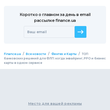
Коротко о главном за день в email
рассылке finance.ua
Ваш email
/
/
/
Finance.ua
Все новости
Финтех и Карты
ТОП
банковских решений для ФЛП: когда эквайринг, РРО и бизнес
карты в одном сервисе
Место для вашей рекламы