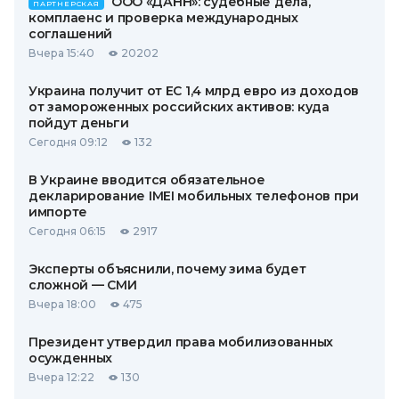
ООО «ДАНН»: судебные дела,
ПАРТНЕРСКАЯ
комплаенс и проверка международных
соглашений
Вчера 15:40
20202
Украина получит от ЕС 1,4 млрд евро из доходов
от замороженных российских активов: куда
пойдут деньги
Сегодня 09:12
132
В Украине вводится обязательное
декларирование IMEI мобильных телефонов при
импорте
Сегодня 06:15
2917
Эксперты объяснили, почему зима будет
сложной — СМИ
Вчера 18:00
475
Президент утвердил права мобилизованных
осужденных
Вчера 12:22
130