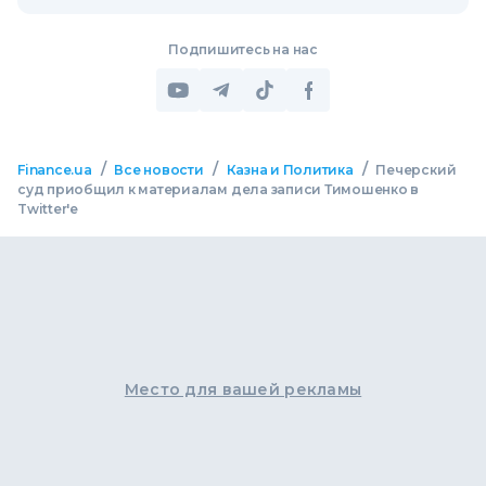
Подпишитесь на нас
/
/
/
Finance.ua
Все новости
Казна и Политика
Печерский
суд приобщил к материалам дела записи Тимошенко в
Twitter'е
Место для вашей рекламы