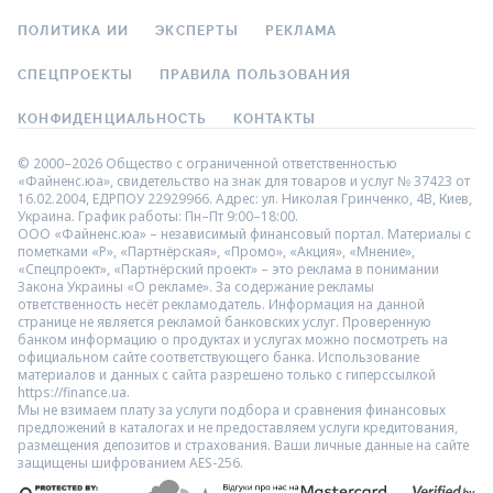
ПОЛИТИКА ИИ
ЭКСПЕРТЫ
РЕКЛАМА
СПЕЦПРОЕКТЫ
ПРАВИЛА ПОЛЬЗОВАНИЯ
КОНФИДЕНЦИАЛЬНОСТЬ
КОНТАКТЫ
© 2000–2026 Общество с ограниченной ответственностью
«Файненс.юа», свидетельство на знак для товаров и услуг № 37423 от
16.02.2004, ЕДРПОУ 22929966. Адрес: ул. Николая Гринченко, 4В, Киев,
Украина. График работы: Пн–Пт 9:00–18:00.
ООО «Файненс.юа» – независимый финансовый портал. Материалы с
пометками «Р», «Партнёрская», «Промо», «Акция», «Мнение»,
«Спецпроект», «Партнёрский проект» – это реклама в понимании
Закона Украины «О рекламе». За содержание рекламы
ответственность несёт рекламодатель. Информация на данной
странице не является рекламой банковских услуг. Проверенную
банком информацию о продуктах и услугах можно посмотреть на
официальном сайте соответствующего банка. Использование
материалов и данных с сайта разрешено только с гиперссылкой
https://finance.ua.
Мы не взимаем плату за услуги подбора и сравнения финансовых
предложений в каталогах и не предоставляем услуги кредитования,
размещения депозитов и страхования. Ваши личные данные на сайте
защищены шифрованием AES-256.