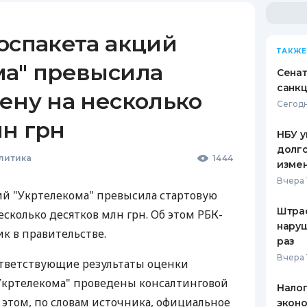
оспакета акций
ТАКЖЕ
ма" превысила
Сена
санкц
ену на несколько
Сегодн
лн грн
НБУ у
долго
литика
1444
изме
Вчера 
ий "Укртелекома" превысила стартовую
Штра
несколько десятков млн грн. Об этом РБК-
наруш
к в правительстве.
раз
Вчера 
ответствующие результаты оценки
"Укртелекома" проведены консалтинговой
Налог
 этом, по словам источника, официальное
эконо