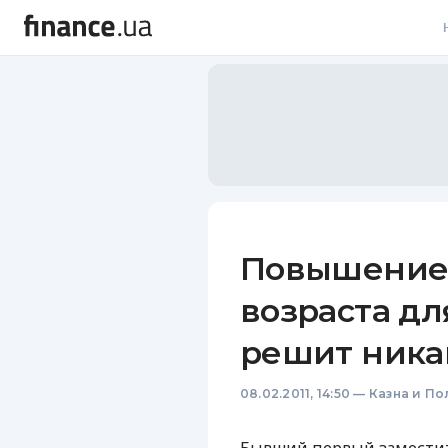
В
В
Л
А
Н
Повышение
С
возраста д
П
решит ника
Т
08.02.2011, 14:50
—
Казна и По
Р