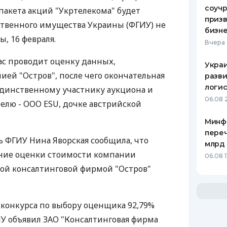
соучр
пакета акций "Укртелекома" будет
призв
ственного имущества Украины (ФГИУ) не
бизне
, 16 февраля.
Вчера 
ас проводит оценку данных,
Украи
ей "Остров", после чего окончательная
разви
логис
единственному участнику аукциона и
06.08 
лю - ООО ESU, дочке австрийской
Минф
переч
ь ФГИУ Нина Яворская сообщила, что
млрд 
ние оценки стоимости компании
06.08 1
ой консалтинговой фирмой "Остров"
конкурса по выбору оценщика 92,79%
У объявил ЗАО "Консалтинговая фирма