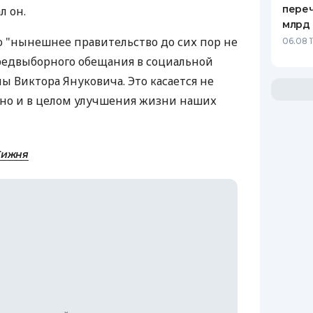
переч
л он.
млрд 
о "нынешнее правительство до сих пор не
06.08 1
редвыборного обещания в социальной
ы Виктора Януковича. Это касается не
 но и в целом улучшения жизни наших
Тижня