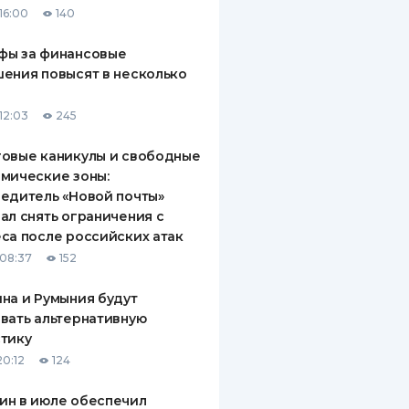
16:00
140
ДИТЕЛИ ПО
ВАНИЮ
фы за финансовые
ения повысят в несколько
РАХОВЫЕ ПОЛИСЫ
12:03
245
ВЫЕ КОМПАНИИ
овые каникулы и свободные
 О СТРАХОВЫХ
ИЯХ
мические зоны:
едитель «Новой почты»
КА И ОПЛАТА
ал снять ограничения с
са после российских атак
ТЫ
08:37
152
на и Румыния будут
вать альтернативную
тику
20:12
124
ин в июле обеспечил