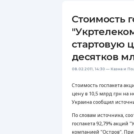
Стоимость г
"Укртелеко
стартовую ц
десятков м
08.02.2011, 14:30
—
Казна и По
Стоимость госпакета акц
цену в 10,5 млрд грн на 
Украина сообщил источни
По словам источника, со
госпакета 92,79% акций 
компанией "Остров". При