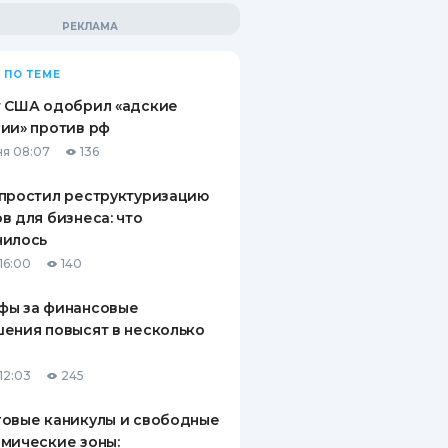
 ПО ТЕМЕ
т США одобрил «адские
ии» против рф
я 08:07
136
простил реструктуризацию
в для бизнеса: что
нилось
16:00
140
фы за финансовые
ения повысят в несколько
12:03
245
овые каникулы и свободные
мические зоны: