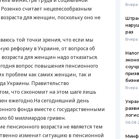
ель министра труда и социальной
Вчера 
 Розенко считает нецелесообразным
ЕЖЕМЕСЯЧНЫЙ ОБЗОР
ПУТЕВО
КЕШБЭКА
СТРАХО
озраста для женщин, поскольку оно не
Штра
наруш
ПУТЕВОДИТЕЛИ ПО
ВСЕ СТ
раз
БАНКОВСКИМ КАРТАМ
ваюсь той точки зрения, что если мы
Вчера 
СТРАХО
ую реформу в Украине, от вопроса об
Налог
ОТЗЫВЫ
возраста для женщин надо отказаться.
КОМПАН
эконо
сегодня вопрос повышения пенсионного
соучр
ДОСТАВ
призв
их проблем как самих женщин, так и
бизне
да Украины. Правительство
КОНТАК
Вчера 
том, что сэкономит на этом шаге лишь
вен ежегодно.На сегодняшний день
Украи
разви
нного фонда вместе с государственными
логис
оло 60 миллиардов гривен.
06.08 
е пенсионного возраста не является тем
ственно изменит ситуацию в пенсионной
Минф