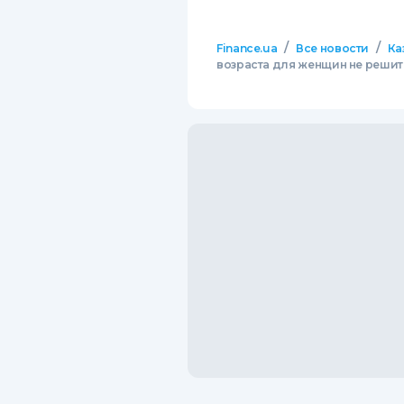
/
/
Finance.ua
Все новости
Ка
возраста для женщин не решит