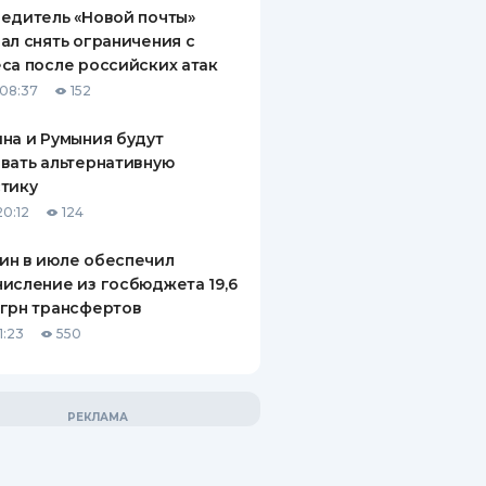
едитель «Новой почты»
ал снять ограничения с
са после российских атак
08:37
152
на и Румыния будут
вать альтернативную
тику
20:12
124
ин в июле обеспечил
исление из госбюджета 19,6
грн трансфертов
1:23
550