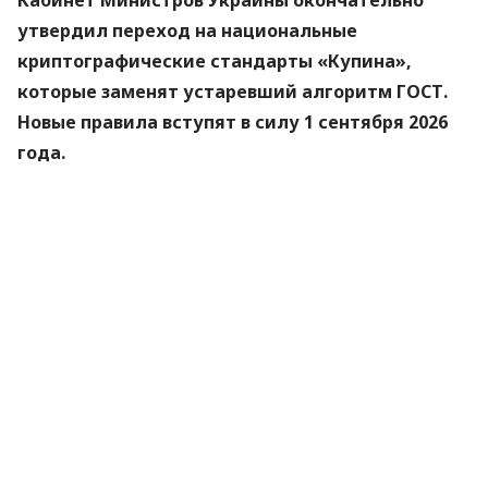
утвердил переход на национальные
криптографические стандарты «Купина»,
которые заменят устаревший алгоритм ГОСТ.
Новые правила вступят в силу 1 сентября 2026
года.
Об этом
сообщили
в Министерстве цифровой
трансформации.
«Купина» — украинский криптографический
алгоритм, который будет использоваться для
защиты квалифицированных электронных
подписей (КЭП).
Что изменится для пользователей
Старые КЭП работают дальше. Переживать