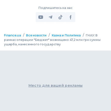
Подпишитесь на нас
/
/
/
Finance.ua
Все новости
Казна и Политика
ГНАУ: В
рамках операции "Бюджет" возмещено 47,2 млн грн суммы
ущерба, нанесенного государству
Место для вашей рекламы