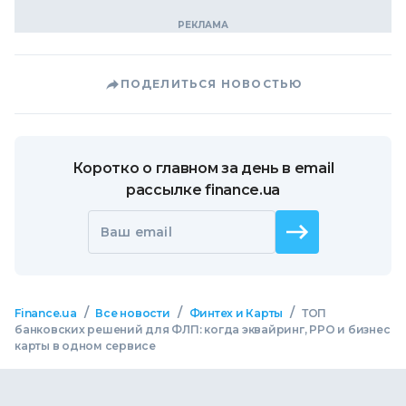
ПОДЕЛИТЬСЯ НОВОСТЬЮ
Коротко о главном за день в email
рассылке finance.ua
Ваш email
/
/
/
Finance.ua
Все новости
Финтех и Карты
ТОП
банковских решений для ФЛП: когда эквайринг, РРО и бизнес
карты в одном сервисе