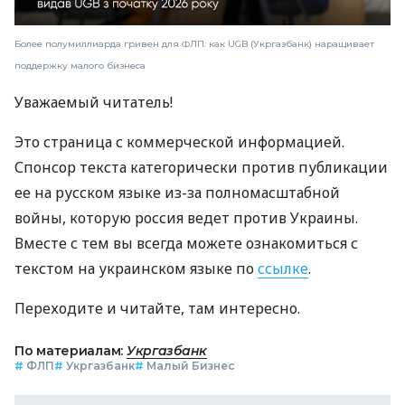
Более полумиллиарда гривен для ФЛП: как UGB (Укргазбанк) наращивает
поддержку малого бизнеса
Уважаемый читатель!
Это страница с коммерческой информацией.
Спонсор текста категорически против публикации
ее на русском языке из-за полномасштабной
войны, которую россия ведет против Украины.
Вместе с тем вы всегда можете ознакомиться с
текстом на украинском языке по
ссылке
.
Переходите и читайте, там интересно.
По материалам:
Укргазбанк
#
ФЛП
#
Укргазбанк
#
Малый Бизнес