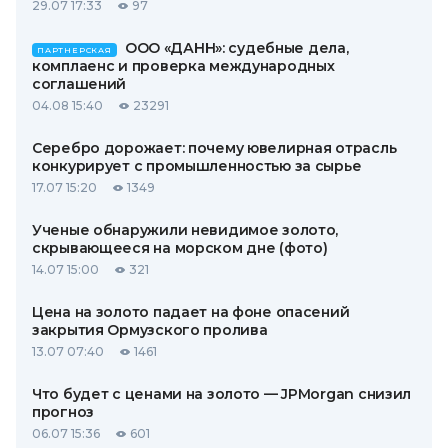
29.07 17:33
97
ООО «ДАНН»: судебные дела,
ПАРТНЕРСКАЯ
комплаенс и проверка международных
соглашений
04.08 15:40
23291
Серебро дорожает: почему ювелирная отрасль
конкурирует с промышленностью за сырье
17.07 15:20
1349
Ученые обнаружили невидимое золото,
скрывающееся на морском дне (фото)
14.07 15:00
321
Цена на золото падает на фоне опасений
закрытия Ормузского пролива
13.07 07:40
1461
Что будет с ценами на золото — JPMorgan снизил
прогноз
06.07 15:36
601