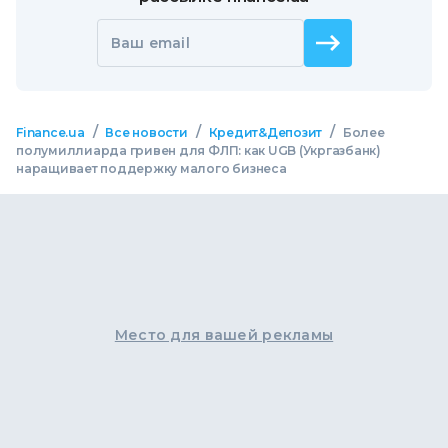
Ваш email
/
/
/
Finance.ua
Все новости
Кредит&Депозит
Более
полумиллиарда гривен для ФЛП: как UGB (Укргазбанк)
наращивает поддержку малого бизнеса
Место для вашей рекламы