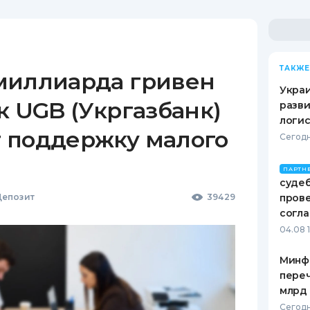
ТАКЖЕ
миллиарда гривен
Украи
к UGB (Укргазбанк)
разви
логис
 поддержку малого
Сегодн
ПАРТН
судеб
епозит
39429
пров
согл
04.08 
Минф
переч
млрд 
Сегодн