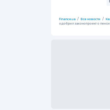
/
/
Finance.ua
Все новости
Ка
одобрил законопроект о пенс