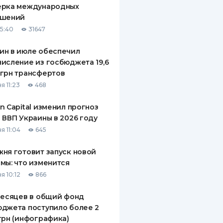
ерка международных
ДИТЕЛИ ПО
ашений
ВАНИЮ
15:40
31647
РАХОВЫЕ ПОЛИСЫ
ин в июле обеспечил
исление из госбюджета 19,6
ВЫЕ КОМПАНИИ
грн трансфертов
 О СТРАХОВЫХ
я 11:23
468
ИЯХ
n Capital изменил прогноз
КА И ОПЛАТА
 ВВП Украины в 2026 году
я 11:04
645
ТЫ
ня готовит запуск новой
мы: что изменится
я 10:12
866
месяцев в общий фонд
джета поступило более 2
грн (инфографика)