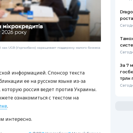
Drago
роста
Сегодн
Тамож
систе
 как UGB (Укргазбанк) наращивает поддержку малого бизнеса
Сегодн
За 7 
госбю
ской информацией. Спонсор текста
трлн 
бликации ее на русском языке из-за
Сегодн
которую россия ведет против Украины.
ожете ознакомиться с текстом на
лке
.
ам интересно.