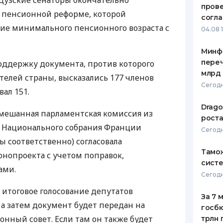
нцузские сенаторы окончательно
пров
 пенсионной реформе, которой
ЕЖЕМЕСЯЧНЫЙ ОБЗОР
ПУТЕВО
согл
КЕШБЭКА
СТРАХО
е минимального пенсионного возраста с
04.08 
ПУТЕВОДИТЕЛИ ПО
ВСЕ СТ
Минф
БАНКОВСКИМ КАРТАМ
переч
поддержку документа, против которого
СТРАХО
млрд 
елей страны, высказались 177 членов
ОТЗЫВЫ
Сегодн
вал 151.
КОМПАН
Drago
мешанная парламентская комиссия из
ДОСТАВ
роста
и Национального собрания Франции
Сегодн
КОНТАК
ы соответственно) согласовала
Тамож
онопроекта с учетом поправок,
систе
ами.
Сегодн
 итоговое голосование депутатов
За 7 
 а затем документ будет передан на
госбю
онный совет. Если там он также будет
трлн 