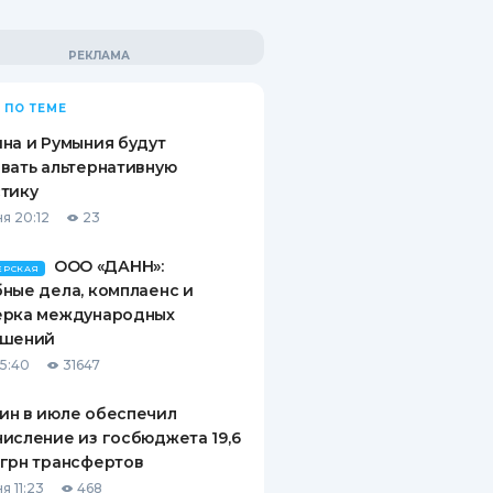
 ПО ТЕМЕ
на и Румыния будут
вать альтернативную
тику
я 20:12
23
ООО «ДАНН»:
ЕРСКАЯ
ные дела, комплаенс и
ерка международных
ашений
15:40
31647
ин в июле обеспечил
исление из госбюджета 19,6
грн трансфертов
я 11:23
468