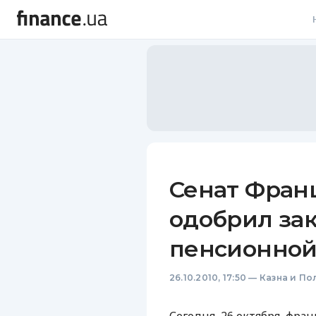
В
В
Л
А
Н
Сенат Фран
С
одобрил за
П
пенсионной
Т
26.10.2010, 17:50
—
Казна и По
Р