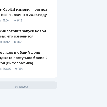
n Capital изменил прогноз
 ВВП Украины в 2026 году
я 11:04
645
ня готовит запуск новой
мы: что изменится
я 10:12
866
месяцев в общий фонд
джета поступило более 2
грн (инфографика)
я 10:00
154