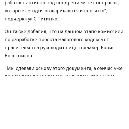
работает активно над внедрением тех поправок,
которые сегодня оговариваются и вносятся", -
подчеркнул С.Тигипко.
Он также добавил, что на данном этапе комиссией
по разработке проекта Налогового кодекса от
правительства руководит вице-премьер Борис
Колесников.
"Мы сделали основу этого документа, а сейчас уже
пошли политические моменты: там, где нужно
влияние Партии регионов, которая является
основным представителем большинства", -
подчеркнул С.Тигипко.
По материалам:
Інтерфакс-Україна